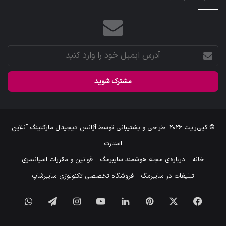
آدرس
ایمیل
خود
را
وارد
کنید
© کپی‌رایت 2026
طراحی و پشتیبانی توسط
آژانس دیجیتال مارکتینگ آنلاین
استارت
خانه
درباره‌ی مجله هوشمند سایبرمگ
قوانین و مقررات اسپانسری
تبلیغات در سایبرمگ
فروشگاه تخصصی تکنولوژی سایبرشاپ
فیس
X
‫پین‌ترست
لینکدین
یوتیوب
اینستاگرام
تلگرام
واتس
بوک
آپ