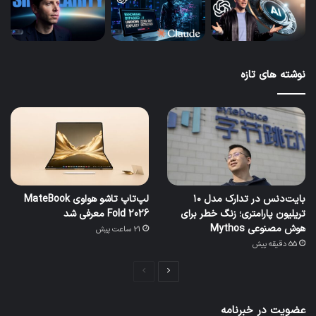
نوشته های تازه
بایت‌دنس در تدارک مدل ۱۰
لپ‌تاپ تاشو هواوی MateBook
تریلیون پارامتری؛ زنگ خطر برای
Fold 2026 معرفی شد
هوش مصنوعی Mythos
21 ساعت پیش
55 دقیقه پیش
صفحه
صفحه
بعدی
قبلی
عضویت در خبرنامه