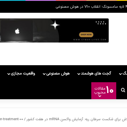
مگ
گجت های هوشمند
هوش مصنوعی
واقعیت مجازی
10
مقالات
ر
وشمند
ییر پوسته
جستجو برای
محبوب
برای شکست سرطان ریه: آزمایش واکسن mRNA در هفت کشور
/
r-treatment-00