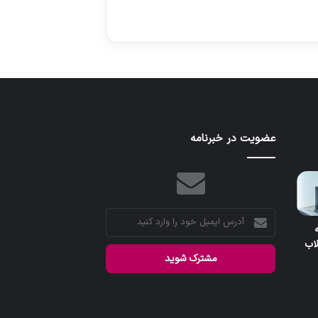
عضویت در خبرنامه
آدرس
یه
ایمیل
اب
خود
را
وارد
کنید