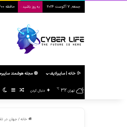
جمعه, 7 آگوست 2026
حافظه ۴۰۰ لایه سامسونگ؛ انقلاب V10 در هوش مصنوعی
به روز باشید :
خانه | سایبرلایف
مجله هوشمند سایبر
℃
32
سایدبا
پیشنهاد ه
تغ
تهران
دنبال کردن
خانه
/
جهان در تلاش 