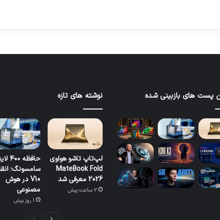
 پست های بازبینی شده
نوشته های تازه
لپ‌تاپ تاشو هواوی
حافظه ۴۰۰ لا
MateBook Fold
سامسونگ؛ انقل
2026 معرفی شد
V10 در هوش
مصنوعی
2 ساعت پیش
1 روز پیش
صفحه
صفحه