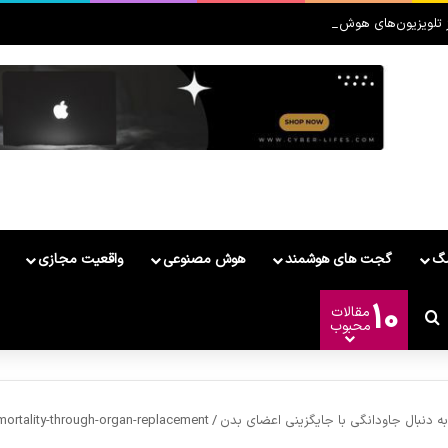
لویزیون‌های هوش مصنوعی ۲۰۲۶ رونمایی کرد
مگ
گجت های هوشمند
هوش مصنوعی
واقعیت مجازی
10
مقالات
ر
وشمند
غییر پوسته
جستجو برای
محبوب
ه دنبال جاودانگی با جایگزینی اعضای بدن
/
ortality-through-organ-replacement