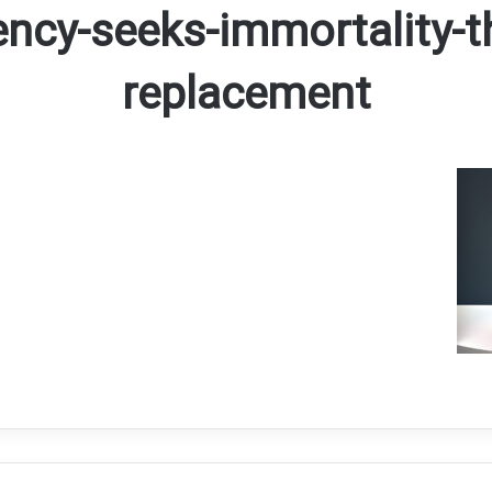
ency-seeks-immortality-t
replacement