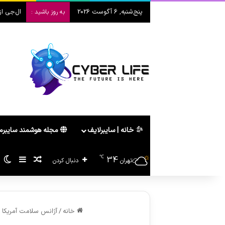
پنج‌شنبه, 6 آگوست 2026
ال‌جی از ت
به روز باشید :
خانه | سایبرلایف
مجله هوشمند سایبر
℃
34
سایدبا
پیشنهاد ه
ت
تهران
دنبال کردن
خانه
/
آژانس سلامت آمریکا ب