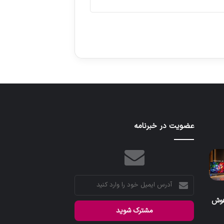
عضویت در خبرنامه
آدرس
ایمیل
هوش
خود
را
وارد