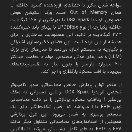
مواجه شدن مکرر با خطاهای آزاردهنده کمبود حافظه یا
همان Out of Memory است. ورک استیشن هوش
مصنوعی انویدیا DGX Spark با بهره‌گیری از ۱۲۸ گیگابایت
حافظه یکپارچه از نوع LPDDR5x با پهنای باند خیره‌کننده
۲۷۳ گیگابایت بر ثانیه، این محدودیت ساختاری را برای
همیشه از بین برده است. این فضای ذخیره‌سازی اشتراکی
و یکپارچه به سیستم اجازه می‌دهد تا مدل‌های زبان بزرگ
(LLM) و مدل‌های هوش مصنوعی مولد با عظمت حداکثر
۲۰۰ میلیارد پارامتر را بدون نیاز به تقسیم‌بندی‌های
پیچیده یا افت عملکرد بارگذاری و اجرا کند.
از منظر توان پردازش خالص محاسباتی، سوپر کامپیوتر
شخصی انویدیا DGX Spark توانایی دستیابی به سقف
بی‌نظیر ۱ پتافلاپ عملکرد پردازشی را در دقت محاسباتی
نوین FP4 دارا می‌باشد که رقمی شگفت‌انگیز برای یک
سیستم رومیزی به شمار می‌رود. این غول پردازشی
همچنین از استانداردهای محاسباتی متداول دیگر مانند
FP8 و FP16 به طور کامل پشتیبانی می‌کند تا بالاترین