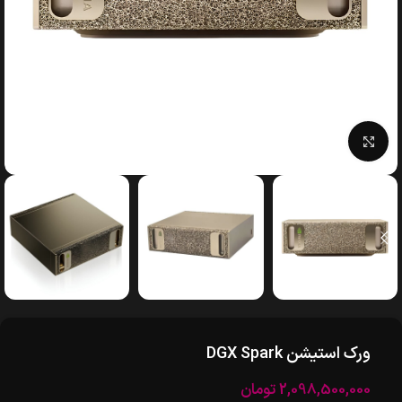
بزرگنمایی تصویر
ورک استیشن DGX Spark
2,098,500,000
تومان