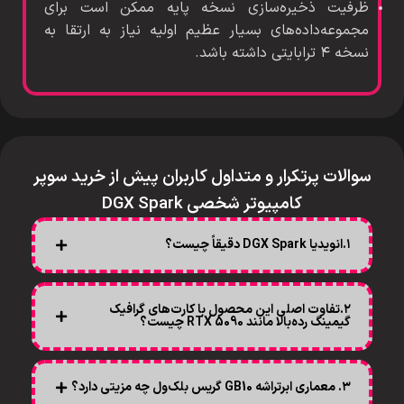
ظرفیت ذخیره‌سازی نسخه پایه ممکن است برای
مجموعه‌داده‌های بسیار عظیم اولیه نیاز به ارتقا به
نسخه ۴ ترابایتی داشته باشد.
سوالات پرتکرار و متداول کاربران پیش از خرید سوپر
کامپیوتر شخصی DGX Spark
۱.انویدیا DGX Spark دقیقاً چیست؟
۲.تفاوت اصلی این محصول با کارت‌های گرافیک
گیمینگ رده‌بالا مانند RTX 5090 چیست؟
۳. معماری ابرتراشه GB10 گریس بلک‌ول چه مزیتی دارد؟