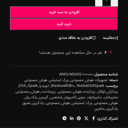
+
-
افزودن به سبد خرید
خرید کنید
مقایسه
افزودن به علاقه مندی
6
نفر در حال مشاهده این محصول هستند!
شناسه محصول:
AIWS-NDGXS-100000
دسته:
تجهیزات هوش مصنوعی
,
ورک استیشن هوش مصنوعی
برچسب:
NvidiaDGXSpark
,
BlackwellGB10
,
انویدیا_DGX_Spark
,
پردازش_لوکال
,
پردازنده_هوش_مصنوعی
,
زیرساخت_هوش_مصنوعی
,
سایبرشاپ
,
سایبرلایف
,
سوپر_کامپیوتر_شخصی
,
گریس_بلک_ول
,
هوش_مصنوعی
,
ورک_استیشن_هوش_مصنوعی
,
یادگیری_عمیق
,
یادگیری_ماشین
اشتراک گذاری: