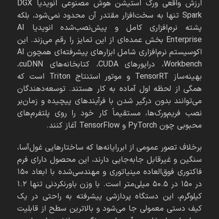
ارزش واقعی ورک استیشن هوش مصنوعی انویدیا DGX
Spark تنها به سخت‌افزار مقتدر آن محدود نمی‌شود، بلکه
پشته نرم‌افزاری کامل و پیش‌نصب‌شده انویدیا AI
Enterprise بخش عمده‌ای از این تمایز را رقم می‌زند. این
اکوسیستم نرم‌افزاری شامل ابزارهای پیشرفته‌ای همچون AI
Workbench، درایورهای CUDA، کتابخانه‌های cuDNN،
بهینه‌ساز TensorRT و موتور استنتاج Triton است که
همگی از لحظه اول آماده به کار هستند. توسعه‌دهندگان
می‌توانند بدون درگیر شدن با فرآیندهای پیچیده و زمان‌بر
نصب فریم‌ورک‌ها، مستقیماً کار خود را روی پلتفرم‌های
محبوبی چون PyTorch و TensorFlow آغاز کنند.
برخلاف تصور عمومی از ابررایانه‌ها که ساختارهایی غول‌آسا،
سنگین و غیرقابل جابه‌جایی دارند، این محصول دارای فرم
فاکتوری فوق‌العاده مینیاتوری و مهندسی‌شده با ابعاد ۱۵۰
در ۱۵۰ در ۵۰.۵ میلی‌متر است. با وزن باورنکردنی تنها ۱.۲
کیلوگرم، این دستگاه پردازشی پیشرفته به راحتی در یک
کیف دستی معمولی جا می‌شود و بالاترین سطح از قابلیت