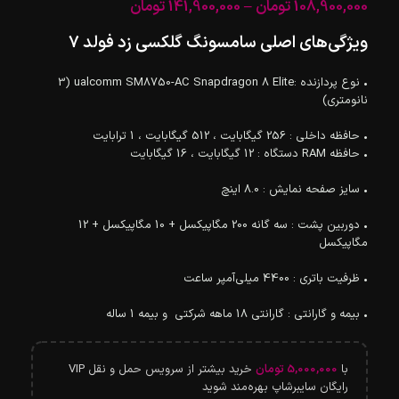
108,900,000
تومان
–
141,900,000
تومان
ویژگی‌های اصلی سامسونگ گلکسی زد فولد 7
• نوع پردازنده :ualcomm SM8750-AC Snapdragon 8 Elite (3
نانومتری)
• حافظه داخلی : 256 گیگابایت ، 512 گیگابایت ، 1 ترابایت
• حافظه RAM دستگاه : 12 گیگابایت ، 16 گیگابایت
• سایز صفحه نمایش : 8.0 اینچ
• دوربین پشت : سه گانه 200 مگاپیکسل + 10 مگاپیکسل + 12
مگاپیکسل
• ظرفیت باتری : 4400 میلی‌آمپر ساعت
• بیمه و گارانتی : گارانتی 18 ماهه شرکتی و بیمه 1 ساله
با
5,000,000
تومان
خرید بیشتر از سرویس حمل و نقل VIP
رایگان سایبرشاپ بهره‌مند شوید