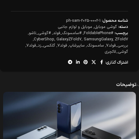
شناسه محصول:
ph-sam-2025-0002-1
دسته:
گوشی موبایل
,
موبایل و لوازم جانبی
برچسب:
#FoldablePhone
,
#سامسونگ_فولد
,
#گوشی_تاشو
,
,
CyberShop
,
GalaxyZFold7
,
SamsungGalaxy
,
ZFold7
بررسی_فولد7
,
سامسونگ
,
سایبرشاپ
,
فولد7
,
گلکسی_زد_فولد7
,
گوشی_لاکچری
اشتراک گذاری:
توضیحات