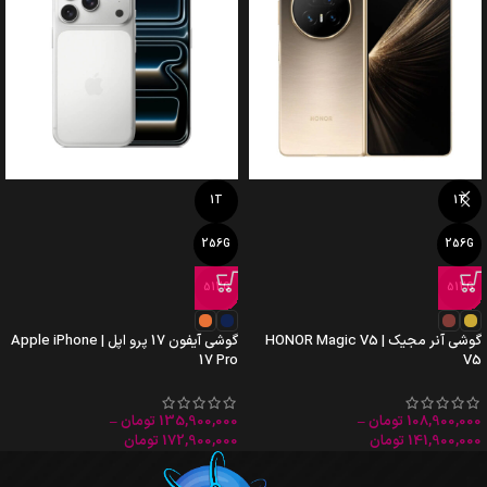
1T
1T
256G
256G
512G
512G
گوشی آنر مجیک HONOR Magic V5 |
گوشی آیفون 17 پرو اپل | Apple iPhone
17 Pro
V5
108,900,000
تومان
–
135,900,000
تومان
–
141,900,000
تومان
172,900,000
تومان