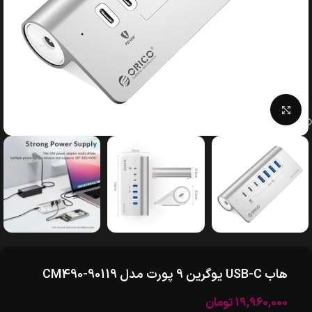
بزرگنمایی تصویر
هاب USB-C یوگرین 9 پورت مدل CM490-90119
19,960,000
تومان