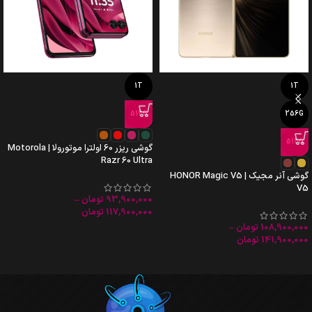
1T
1T
512G
256G
512G
گوشی ریزر 60 اولترا موتورولا | Motorola
Razr 60 Ultra
گوشی آنر مجیک HONOR Magic V5 |
V5
93,900,000
تومان
–
117,900,000
تومان
108,900,000
تومان
–
141,900,000
تومان