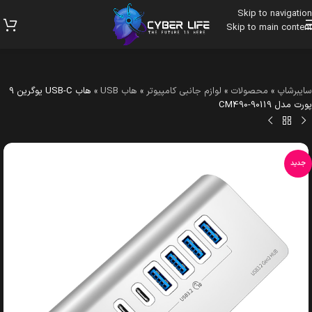
Skip to navigation
Skip to main content
سایبرشاپ
»
محصولات
»
لوازم جانبی کامپیوتر
»
هاب USB
»
هاب USB-C یوگرین 9
پورت مدل CM490-90119
جدید