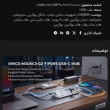
شناسه محصول:
USBH-UG-CM490-90119-100000
دسته:
هاب USB
برچسب:
UGREEN
,
تجهیزات_جانبی_لپتاپ
,
دانگل_یوگرین
,
سایبرشاپ
,
سایبرلایف
,
مبدل_یوگرین
,
هاب_۹_پورت
,
هاب_تایپ_سی
,
هاب_لپتاپ
,
هاب_مک_بوک
,
هاب_یوگرین
,
یوگرین
اشتراک گذاری:
توضیحات