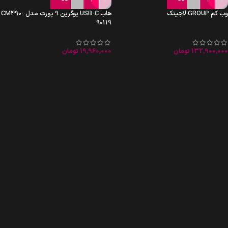
وب کم GROUP لاجیتک
هاب USB-C یوگرین 9 پورت مدل CM490-
90119
132,900,000
تومان
19,960,000
تومان