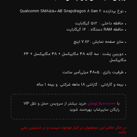
• نوع پردازنده :Qualcomm SM8550-AB Snapdragon 8 Gen 2
• حافظه داخلی : 512 گیگابایت
• حافظه RAM دستگاه : 16 گیگابایت
• سایز صفحه نمایش : 7.82 اینچ
• دوربین پشت : سه گانه 48 مگاپیکسل + 48 مگاپیکسل + 64
مگاپیکسل
• ظرفیت باتری : 4805 میلی‌آمپر ساعت
• بیمه و گارانتی : گارانتی 18 ماهه شرکتی و بیمه 1 ساله
با
5,000,000
تومان
خرید بیشتر از سرویس حمل و نقل VIP
رایگان سایبرشاپ بهره‌مند شوید
در حال حاضر این محصول در انبار موجود نیست و در دسترس نمی
باشد.