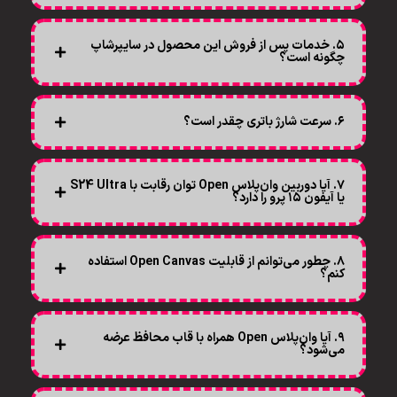
۵. خدمات پس از فروش این محصول در سایپرشاپ
چگونه است؟
۶. سرعت شارژ باتری چقدر است؟
۷. آیا دوربین وان‌پلاس Open توان رقابت با S24 Ultra
یا آیفون ۱۵ پرو را دارد؟
۸. چطور می‌توانم از قابلیت Open Canvas استفاده
کنم؟
۹. آیا وان‌پلاس Open همراه با قاب محافظ عرضه
می‌شود؟