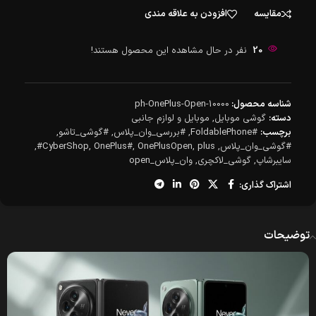
مقایسه
افزودن به علاقه مندی
20
نفر در حال مشاهده این محصول هستند!
شناسه محصول:
ph-OnePlus-Open-10000
دسته:
گوشی موبایل
,
موبایل و لوازم جانبی
برچسب:
#FoldablePhone
,
#بررسی_وان_پلاس
,
#گوشی_تاشو
,
#گوشی_وان_پلاس
,
plus#
,
OnePlusOpen
,
OnePlus#
,
CyberShop
,
سایبرشاپ
,
گوشی_لاکچری
,
وان_پلاس_open
اشتراک گذاری:
توضیحات