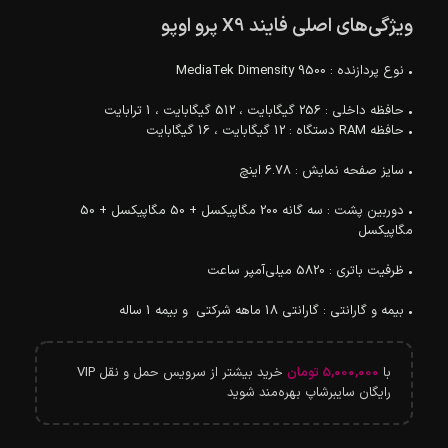
ویژگی‌های اصلی فایند X9 پرو اوپو
• نوع پردازنده : MediaTek Dimensity 9500
• حافظه داخلی : 256 گیگابایت ، 512 گیگابایت ، 1 ترابایت
• حافظه RAM دستگاه : 12 گیگابایت ، 16 گیگابایت
• سایز صفحه نمایش : 6.78 اینچ
• دوربین پشت : سه گانه 200 مگاپیکسل + 50 مگاپیکسل + 50
مگاپیکسل
• ظرفیت باتری : 5820 میلی‌آمپر ساعت
• بیمه و گارانتی : گارانتی 18 ماهه شرکتی و بیمه 1 ساله
با
5,000,000
تومان
خرید بیشتر از سرویس حمل و نقل VIP
رایگان سایبرشاپ بهره‌مند شوید