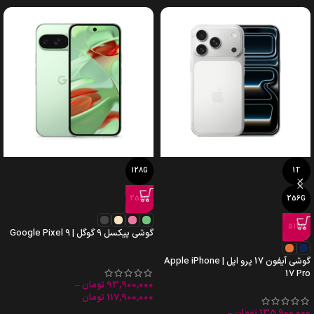
128G
1T
256G
256G
512G
گوشی پیکسل 9 گوگل | Google Pixel 9
گوشی آیفون 17 پرو اپل | Apple iPhone
17 Pro
93,900,000
تومان
–
117,900,000
تومان
135,900,000
تومان
–