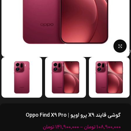
بزرگنمایی تصویر
گوشی فایند X9 پرو اوپو | Oppo Find X9 Pro
108,900,000
تومان
–
141,900,000
تومان