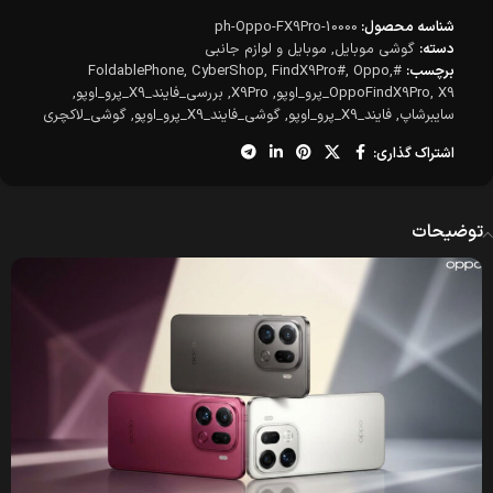
شناسه محصول:
ph-Oppo-FX9Pro-10000
دسته:
گوشی موبایل
,
موبایل و لوازم جانبی
برچسب:
#FoldablePhone
,
Oppo
,
FindX9Pro#
,
CyberShop
,
X9_پرو_اوپو
,
OppoFindX9Pro
,
X9Pro
,
بررسی_فایند_X9_پرو_اوپو
,
سایبرشاپ
,
فایند_X9_پرو_اوپو
,
گوشی_فایند_X9_پرو_اوپو
,
گوشی_لاکچری
اشتراک گذاری:
توضیحات