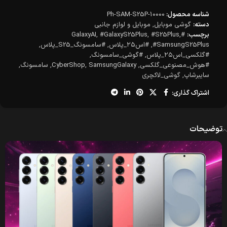
شناسه محصول:
Ph-SAM-S25P-10000
دسته:
گوشی موبایل
,
موبایل و لوازم جانبی
برچسب:
#GalaxyAI
,
#S25Plus
,
#GalaxyS25Plus
,
#SamsungS25Plus
,
#اس۲۵_پلاس
,
#سامسونگ_S25_پلاس
,
#گلکسی_اس۲۵_پلاس
,
#گوشی_سامسونگ
,
#هوش_مصنوعی_گلکسی
,
SamsungGalaxy
,
CyberShop
,
سامسونگ
,
سایبرشاپ
,
گوشی_لاکچری
اشتراک گذاری:
توضیحات