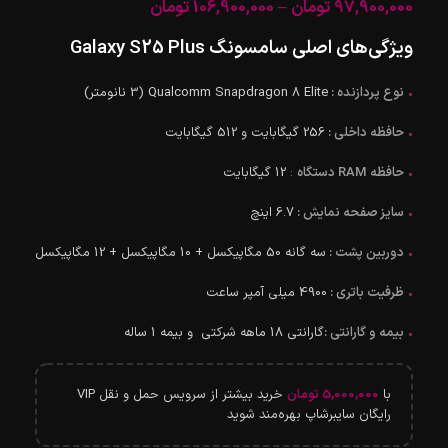
97,900,000
تومان
–
106,900,000
تومان
ویژگی‌های اصلی سامسونگ
Galaxy S25 Plus
•
نوع پردازنده :
Qualcomm Snapdragon 8 Elite (3 نانومتر)
•
حافظه داخلی :
256 گیگابایت و 512 گیگابایت
•
حافظه RAM دستگاه
:
12 گیگابایت
•
سایز صفحه نمایش :
6.7 اینچ
•
دوربین پشت :
سه گانه 50 مگاپیکسل + 10 مگاپیکسل + 12 مگاپیکسل
•
ظرفیت باتری :
4900 میلی آمپر ساعت
•
بیمه و گارانتی :
گارانتی 18 ماهه شرکتی و بیمه 1 ساله
با
5,000,000
تومان
خرید بیشتر از سرویس حمل و نقل VIP
رایگان سایبرشاپ بهره‌مند شوید