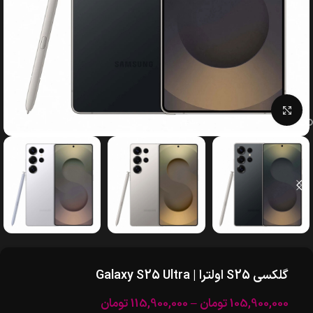
بزرگنمایی تصویر
گلکسی S25 اولترا | Galaxy S25 Ultra
105,900,000
تومان
–
115,900,000
تومان