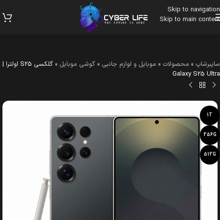
Skip to navigation
Skip to main content
سایبرشاپ
»
محصولات
»
موبایل و لوازم جانبی
»
گوشی موبایل
»
گلکسی S25 اولترا |
Galaxy S25 Ultra
1T
256G
512G