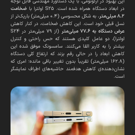
این بهبود در ارگونومی، با یک دستاورد مهندسی قابل توجه
در ابعاد دستگاه همراه شده است. S25 اولترا با
ضخامت
۸.۲ میلی‌متر
، به شکل محسوسی (۰.۴ میلی‌متر) باریک‌تر از
نسل قبلی خود است. این کاهش ضخامت، در کنار کاهش
عرض دستگاه به ۷۷.۶ میلی‌متر
(از ۷۹ میلی‌متر در S24
اولترا)، دو عامل کلیدی هستند که حس راحتی و کنترل
بیشتر را به کاربر القا می‌کنند. سامسونگ موفق شده این
کاهش ابعاد را در حالی رقم بزند که ارتفاع کلی دستگاه
(۱۶۲.۸ میلی‌متر) تقریباً بدون تغییر باقی مانده؛ امری که
نشان‌دهنده‌ی کاهش هدفمند حاشیه‌های اطراف نمایشگر
است.