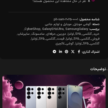
8
نفر در حال مشاهده این محصول هستند!
شناسه محصول:
ph-sam-2025-0001
دسته:
گوشی موبایل
,
موبایل و لوازم جانبی
برچسب:
SamsungGalaxy
,
GalaxyS25Ultra
,
CyberShop
,
خرید_گلکسی_S25_اولترا
,
دوربین_حرفه‌ای
,
سامسونگ
,
سایبرشاپ
,
فروش_گلکسی_S25_اولترا
,
قیمت_گلکسی_S25_اولترا
,
گلکسی_S25_اولترا
,
گوشی_لاکچری
اشتراک گذاری:
توضیحات