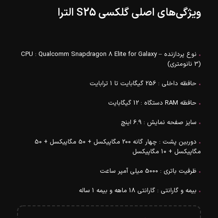
ویژگی‌های اصلی گلکسی S25 الترا
•
نوع پردازنده – CPU : Qualcomm Snapdragon 8 Elite for Galaxy
(3 نانومتری)
•
حافظه داخلی : 256 گیگابایت تا 1 ترابایت
•
حافظه RAM دستگاه : 12 گیگابایت
•
سایز صفحه نمایش : 6.9 اینچ
•
دوربین پشت : چهار گانه 200 مگاپیکسل + 50 مگاپیکسل + 50
مگاپیکسل + 10 مگاپیکسل
•
ظرفیت باتری : 5000 میلی‌ آمپر ساعت
•
بیمه و گارانتی : گارانتی 18 ماهه و بیمه 1 ساله