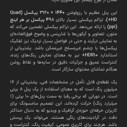
نشان از بلوغ بیشتر این فناوری دارد.
این پنل عظیم با رزولوشن
۱۴۴۰ × ۳۱۲۰ پیکسل (Quad
HD+)
، تراکم پیکسلی بسیار بالای
۴۹۸ پیکسل بر هر اینچ
(ppi)
را ارائه می‌دهد. این تراکم پیکسلی تضمین می‌کند که
متون، تصاویر و آیکون‌ها با شارپنس و وضوح فوق‌العاده‌ای
به نمایش درآیند و حتی در فواصل بسیار نزدیک نیز تفکیک
پیکسل‌ها با چشم غیرمسلح غیرممکن باشد. پشتیبانی از
استاندارد
HDR10+
نیز به معنای نمایش رنگ‌های زنده،
کنتراست عمیق و جزئیات دقیق در سایه‌ها و نقاط روشن
هنگام تماشای محتوای سازگار است.
یک نقطه‌ی قابل تأمل در مشخصات فنی، پشتیبانی از ۱۶
میلیون رنگ است که به معنای استفاده از یک پنل ۸ بیتی
است. در دورانی که برخی رقبا به سمت پنل‌های ۱۰ بیتی (۱
میلیارد رنگ) حرکت کرده‌اند، این تصمیم سامسونگ برای
کاربران حرفه‌ای حوزه‌ی گرافیک و ویدیو که به دنبال حداکثر
دقت در گرادینت‌های رنگی هستند، می‌تواند یک پرسش
باشد. هرچند برای کاربری عمومی، کیفیت رنگ، کنتراست و