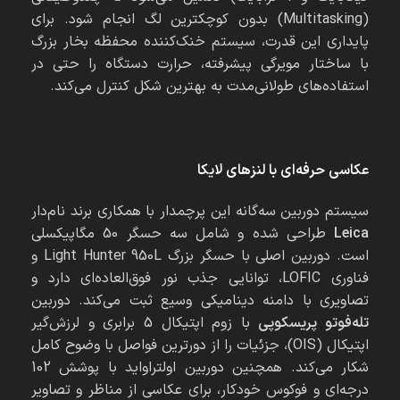
(Multitasking) بدون کوچکترین لگ انجام شود. برای
پایداری این قدرت، سیستم خنک‌کننده محفظه بخار بزرگ
با ساختار مویرگی پیشرفته، حرارت دستگاه را حتی در
استفاده‌های طولانی‌مدت به بهترین شکل کنترل می‌کند.
عکاسی حرفه‌ای با لنزهای لایکا
سیستم دوربین سه‌گانه این پرچمدار با همکاری برند نام‌دار
Leica
طراحی شده و شامل سه حسگر 50 مگاپیکسلی
است. دوربین اصلی با حسگر بزرگ Light Hunter 950L و
فناوری LOFIC، توانایی جذب نور فوق‌العاده‌ای دارد و
تصاویری با دامنه دینامیکی وسیع ثبت می‌کند. دوربین
تله‌فوتو پریسکوپی
با زوم اپتیکال 5 برابری و لرزش‌گیر
اپتیکال (OIS)، جزئیات را از دورترین فواصل با وضوح کامل
شکار می‌کند. همچنین دوربین اولتراواید با پوشش 102
درجه‌ای و فوکوس خودکار، برای عکاسی از مناظر و تصاویر