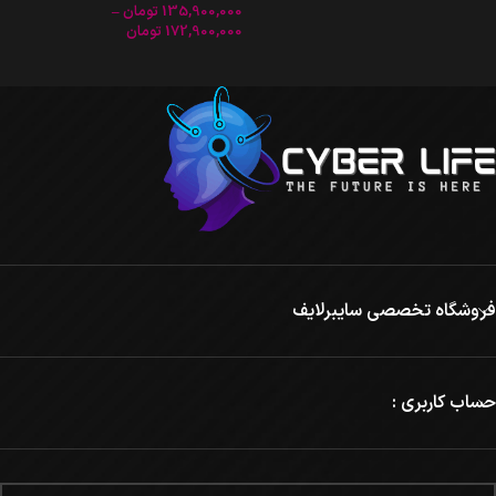
135,900,000
تومان
–
172,900,000
تومان
فروشگاه تخصصی سایبرلایف
حساب کاربری :