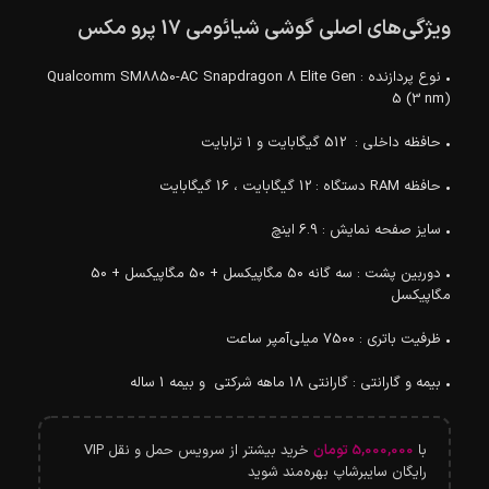
ویژگی‌های اصلی گوشی شیائومی 17 پرو مکس
• نوع پردازنده : Qualcomm SM8850-AC Snapdragon 8 Elite Gen
5 (3 nm)
• حافظه داخلی : 512 گیگابایت و 1 ترابایت
• حافظه RAM دستگاه : 12 گیگابایت ، 16 گیگابایت
• سایز صفحه نمایش : 6.9 اینچ
• دوربین پشت : سه گانه 50 مگاپیکسل + 50 مگاپیکسل + 50
مگاپیکسل
• ظرفیت باتری : 7500 میلی‌آمپر ساعت
• بیمه و گارانتی : گارانتی 18 ماهه شرکتی و بیمه 1 ساله
با
5,000,000
تومان
خرید بیشتر از سرویس حمل و نقل VIP
رایگان سایبرشاپ بهره‌مند شوید