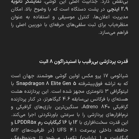
بی‌نقص دارد. جذابیت اصلی این گوشی،
نمایشگر ثانویه
2.9 اینچی
در پشت دستگاه است که با وضوح بالا، امکان
مدیریت اعلان‌ها، کنترل موسیقی و استفاده به عنوان
منظره‌یاب برای ثبت سلفی‌های حرفه‌ای با دوربین اصلی را
فراهم می‌سازد.
قدرت پردازشی بی‌رقیب با اسنپدراگون 8 الیت
شیائومی 17 پرو مکس اولین گوشی هوشمند جهان است
که به تراشه فوق‌پیشرفته
Snapdragon 8 Elite Gen 5
با
لیتوگرافی 3 نانومتری مجهز شده است. این پردازنده هشت
هسته‌ای با فرکانس بی‌سابقه 4.6 گیگاهرتز، در کنار پردازنده
گرافیکی Adreno 840، سنگین‌ترین بازی‌های گرافیکی و
نرم‌افزارهای پردازشی را با سرعتی باورنکردنی اجرا می‌کند.
این قدرت سخت‌افزاری با
12
یا 16 گیگابایت رم
LPDDR5x
و
حافظه داخلی پرسرعت UFS 4.1 (در ظرفیت‌های 512
گیگابایت و 1 ترابایت) تکمیل می‌شود تا چندوظیفگی