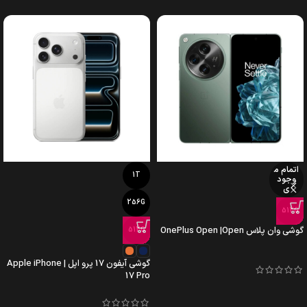
اتمام م
1T
وجود
ی
256G
512G
گوشی وان پلاس OnePlus Open |Open
512G
گوشی آیفون 17 پرو اپل | Apple iPhone
17 Pro