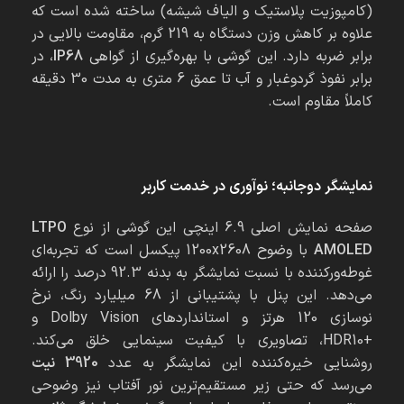
(کامپوزیت پلاستیک و الیاف شیشه) ساخته شده است که
علاوه بر کاهش وزن دستگاه به 219 گرم، مقاومت بالایی در
برابر ضربه دارد. این گوشی با بهره‌گیری از گواهی
IP68
، در
برابر نفوذ گردوغبار و آب تا عمق 6 متری به مدت 30 دقیقه
کاملاً مقاوم است.
نمایشگر دوجانبه؛ نوآوری در خدمت کاربر
صفحه نمایش اصلی 6.9 اینچی این گوشی از نوع
LTPO
AMOLED
با وضوح 1200x2608 پیکسل است که تجربه‌ای
غوطه‌ورکننده با نسبت نمایشگر به بدنه 92.3 درصد را ارائه
می‌دهد. این پنل با پشتیبانی از 68 میلیارد رنگ، نرخ
نوسازی 120 هرتز و استانداردهای Dolby Vision و
+HDR10، تصاویری با کیفیت سینمایی خلق می‌کند.
روشنایی خیره‌کننده این نمایشگر به عدد
3920
نیت
می‌رسد که حتی زیر مستقیم‌ترین نور آفتاب نیز وضوحی