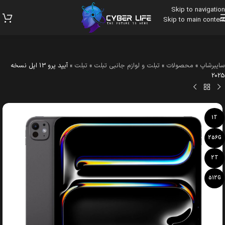
Skip to navigation
Skip to main content
سایبرشاپ
»
محصولات
»
تبلت و لوازم جانبی تبلت
»
تبلت
»
آیپد پرو 13 اپل نسخه
2025
1T
256G
2T
512G