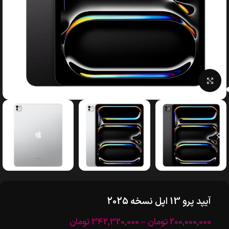
بزرگنمایی تصویر
آیپد پرو 13 اپل نسخه 2025
200,000,000
تومان
–
342,320,000
تومان