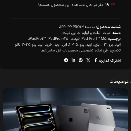
19
نفر در حال مشاهده این محصول هستند!
شناسه محصول:
APP-IPP-PRO13-100000
دسته:
تبلت
,
تبلت و لوازم جانبی تبلت
برچسب:
iPad Pro 13 M5 قیمت
,
iPadPro2025
,
iPadPro13
,
آیپد_پرو_۱۳_اینچ
,
آیپد_پرو_۲۰۲۵
,
اپل_ایپد
,
خرید آیپد پرو ۲۰۲۵ نانو
تکسچر
,
فروشگاه تخصصی محصولات اپل سایبرلایف
اشتراک گذاری:
توضیحات