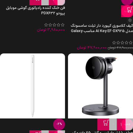
فن خنک کننده رادیاتوری گوشی موبایل
جدید
پرودو PDX632
کیف کلاسوری کیبورد دار تبلت سامسونگ
3,980,000
تومان
مدل AI Key EF-DX925 مناسب Galaxy
Tab S10 Ultra | S9 Ultra
47,900,000
تومان
48,900,000
تومان
+
-
جدید
-2%