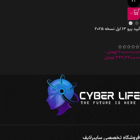
2T
512G
آیپد پرو 13 اپل نسخه 2025
200,000,000
تومان
–
342,320,000
تومان
فروشگاه تخصصی سایبرلایف