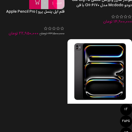
هولدر شارژر وایرلس مگنتی 25 وات مک
+
-
جدید
دودو Mcdodo مدل CH-6170 با فن
قلم اپل پنسل پرو | Apple Pencil Pro
14,900,000
تومان
22,950,000
تومان
23,500,000
تومان
1T
256G