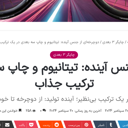
/
چاپگر 3 بعدی
/
دوچرخه‌ای از جنس آینده: تیتانیوم و چاپ سه بعدی در یک ترکی
چاپگر 3 بعدی
نس آینده: تیتانیوم و چاپ 
ترکیب جذاب
یک ترکیب بی‌نظیر؛ آینده تولید: از دوچرخه تا خ
سپتامبر 2024
آخرین به روز رسانی: 20 سپتامبر 2024
0
258
خواندن این مطلب 4 دقیقه 
کدین
‫تامبلر
‫پین‌ترست
‫رددیت
پاکت
ا