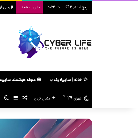
پنج‌شنبه, 6 آگوست 2026
ال‌جی از ت
به روز باشید :
خانه | سایبرلایف
مجله هوشمند سایبر
℃
29
سایدبار
پیشنهاد هو
تغ
تهران
دنبال کردن