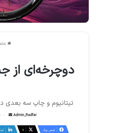
خانه
دوچرخه‌ای از ج
تیتانیوم و چاپ سه بعدی در 
Admin_Radfar
ا
20 
ر
س
فیس بوک
X
لین