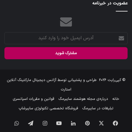
عضویت در خبرنامه
آدرس
ایمیل
خود
را
وارد
کنید
© کپی‌رایت 2026
طراحی و پشتیبانی توسط
آژانس دیجیتال مارکتینگ آنلاین
استارت
خانه
درباره‌ی مجله هوشمند سایبرمگ
قوانین و مقررات اسپانسری
تبلیغات در سایبرمگ
فروشگاه تخصصی تکنولوژی سایبرشاپ
فیس
X
‫پین‌ترست
لینکدین
یوتیوب
اینستاگرام
تلگرام
واتس