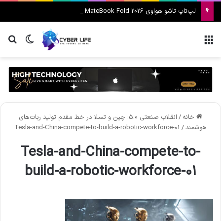
لپ‌تاپ تاشو هواوی MateBook Fold 2026 معرفی شد
منو
تغییر پ
جس
خانه
/
انقلاب صنعتی 5.0: چین و تسلا در خط مقدم تولید ربات‌های
هوشمند
/
Tesla-and-China-compete-to-build-a-robotic-workforce-01
Tesla-and-China-compete-to-
build-a-robotic-workforce-01