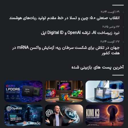
29 آگوست 2024
انقلاب صنعتی 5.0: چین و تسلا در خط مقدم تولید ربات‌های هوشمند
23 نوامبر 2025
نبرد زیرساخت AI، تراشه OpenAI و Digital ID اپل
27 آگوست 2024
جهان در تلاش برای شکست سرطان ریه: آزمایش واکسن mRNA در
هفت کشور
آخرین پست های بازبینی شده