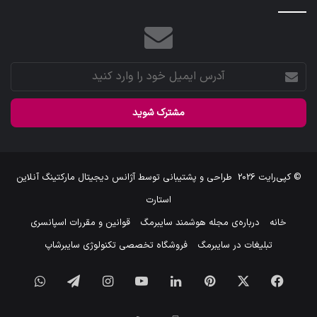
آدرس
ایمیل
خود
را
وارد
کنید
© کپی‌رایت 2026
طراحی و پشتیبانی توسط
آژانس دیجیتال مارکتینگ آنلاین
استارت
خانه
درباره‌ی مجله هوشمند سایبرمگ
قوانین و مقررات اسپانسری
تبلیغات در سایبرمگ
فروشگاه تخصصی تکنولوژی سایبرشاپ
فیس
X
‫پین‌ترست
لینکدین
یوتیوب
اینستاگرام
تلگرام
واتس
بوک
آپ