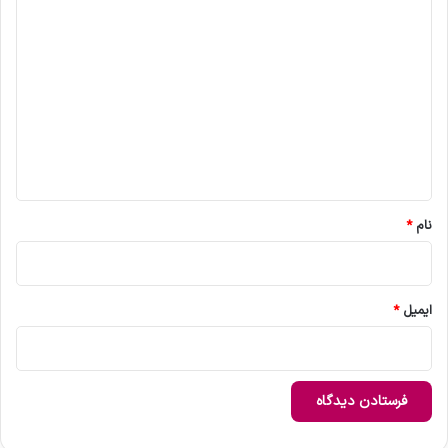
د
ی
د
گ
ا
ه
*
نام
*
ایمیل
*