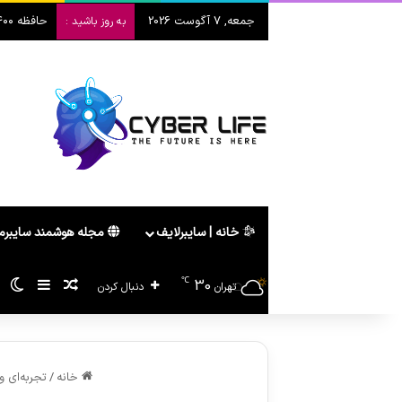
جمعه, 7 آگوست 2026
حافظه ۴۰۰ لایه سامسونگ؛ انقلاب V10 در هوش مصنوعی
به روز باشید :
خانه | سایبرلایف
مجله هوشمند سایبر
℃
30
سایدبار
پیشنهاد ه
تغ
تهران
دنبال کردن
خانه
/
تجربه‌ای واقع‌