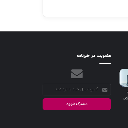
عضویت در خبرنامه
آدرس
یه
ایمیل
اب
خود
را
وارد
کنید