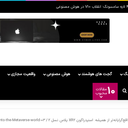
مگ
گجت های هوشمند
هوش مصنوعی
واقعیت مجازی
10
مقالات
وشمند
ییر پوسته
جستجو برای
محبوب
گرایانه‌تر از همیشه: اسنپدراگون XR2 پلاس نسل 2
/
to-the-Metaverse-world-03