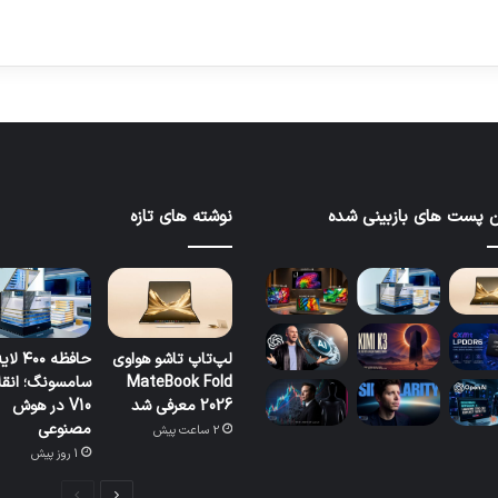
 پست های بازبینی شده
نوشته های تازه
لپ‌تاپ تاشو هواوی
حافظه ۴۰۰ لا
MateBook Fold
سامسونگ؛ انقل
2026 معرفی شد
V10 در هوش
مصنوعی
2 ساعت پیش
1 روز پیش
صفحه
صفحه