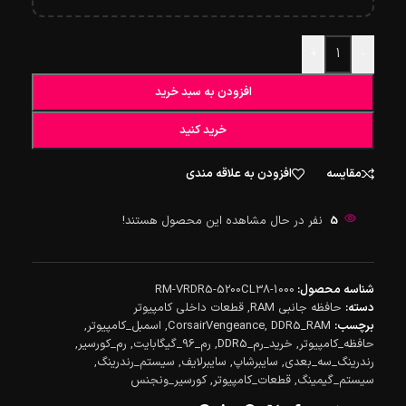
+
-
افزودن به سبد خرید
خرید کنید
مقایسه
افزودن به علاقه مندی
5
نفر در حال مشاهده این محصول هستند!
شناسه محصول:
RM-VRDR5-5200CL38-1000
دسته:
حافظه جانبی RAM
,
قطعات داخلی کامپیوتر
برچسب:
DDR5_RAM
,
CorsairVengeance
,
اسمبل_کامپیوتر
,
حافظه_کامپیوتر
,
خرید_رم_DDR5
,
رم_96_گیگابایت
,
رم_کورسیر
,
رندرینگ_سه_بعدی
,
سایبرشاپ
,
سایبرلایف
,
سیستم_رندرینگ
,
سیستم_گیمینگ
,
قطعات_کامپیوتر
,
کورسیر_ونجنس