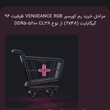
مراحل خرید رم کورسیر VENGEANCE RGB ظرفیت 96
گیگابایت (2x48) از نوع DDR5-5200 CL38