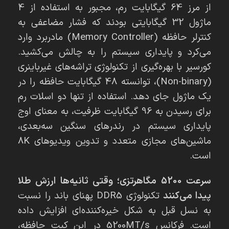
از مرز 64 گیگابایت رم، مجبور به استفاده از 4
ماژول 32 گیگابایتی بودند که فشار مضاعفی به
کنترلر حافظه (Memory Controller) مادربرد وارد
می‌کرد و پایداری سیستم را به چالش می‌کشید.
کورسیر با بهره‌گیری از تکنولوژی تراشه‌های غیرباینری
(Non-binary)، توانسته 48 گیگابایت حافظه را در
یک ماژول جای دهد. استفاده از تنها دو اسلات رم
برای رسیدن به 96 گیگابایت ظرفیت، به معنای اوج
پایداری سیستم در رندرهای سنگین سه‌بعدی،
ماشین‌های مجازی متعدد و تدوین ویدیوهای 8K
است.
سرعت 5200 مگاهرتزی؛ وقتی ثانیه‌ها ارزش طلا
پیدا می‌کنند
تکنولوژی DDR5 پهنای باند را نسبت
به نسل قبل به شکل خیره‌کننده‌ای افزایش داده
است. فرکانس 5200MT/s در این کیت حافظه،