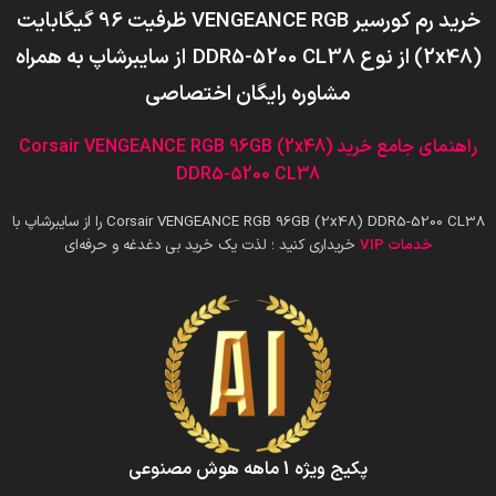
خرید رم کورسیر VENGEANCE RGB ظرفیت 96 گیگابایت
(2x48) از نوع DDR5-5200 CL38
از سایبرشاپ به همراه
مشاوره رایگان اختصاصی
راهنمای جامع خرید Corsair VENGEANCE RGB 96GB (2x48)
DDR5-5200 CL38
Corsair VENGEANCE RGB 96GB (2x48) DDR5-5200 CL38 را از سایبرشاپ با
خدمات VIP
خریداری کنید ؛ لذت یک خرید بی دغدغه و حرفه‌ای
پکیج ویژه 1 ماهه هوش‌ مصنوعی‌