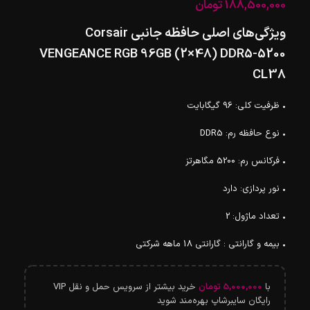
188,500,000
تومان
ویژگی‌های اصلی حافظه جانبی Corsair
VENGEANCE RGB 96GB (2×48) DDR5-5200
CL38
• ظرفیت کلی: 96 گیگابایت
• نوع حافظه رم: DDR5
• فرکانس رم: 5200 مگاهرتز
• نور پردازی: دارد
• تعداد ماژول: 2
• بیمه و گارانتی : گارانتی 18 ماهه شرکتی
با
5,000,000
تومان
خرید بیشتر از سرویس حمل و نقل VIP
رایگان سایبرشاپ بهره‌مند شوید