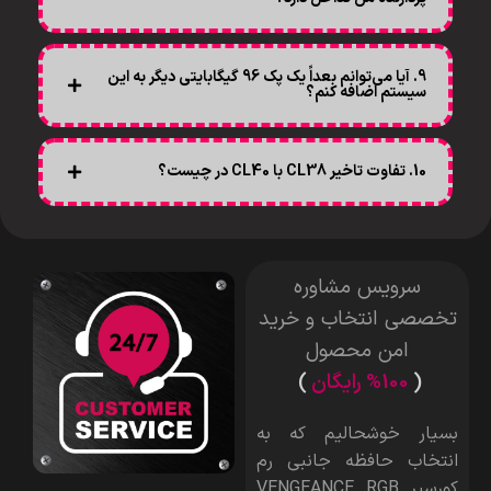
9. آیا می‌توانم بعداً یک پک 96 گیگابایتی دیگر به این
سیستم اضافه کنم؟
10. تفاوت تاخیر CL38 با CL40 در چیست؟
سرویس مشاوره
تخصصی انتخاب و خرید
امن محصول
(
%100 رایگان
)
بسیار خوشحالیم که به
انتخاب حافظه جانبی رم
کورسیر VENGEANCE RGB