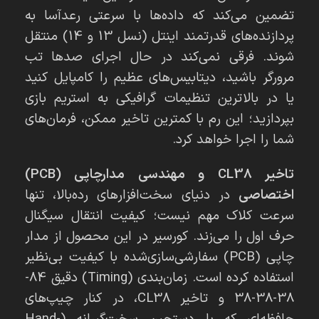
تضمین می‌کند که داده‌ها با سرعتی رعدآسا به
پردازنده‌های قدرتمند اینتل (نسل 13 و 14) منتقل
شوند. فرقی نمی‌کند در حال اجرای صدها تب
مرورگر باشید، دیتابیس‌های عظیم را کامپایل کنید
یا در بالاترین تنظیمات گرافیکی به استریم بازی
بپردازید؛ این رم با کمترین تاخیر ممکن، فرمان‌های
شما را اجرا خواهد کرد.
تاخیر CL38 و مهندسی مدارچاپی (PCB)
اختصاصی
در دنیای سخت‌افزارهای رده‌بالا، تنها
سرعت کلاک مهم نیست؛ کیفیت انتقال سیگنال
حرف اول را می‌زند. کورسیر در این محصول از مدار
چاپی (PCB) سفارشی‌سازی‌شده با کیفیت بی‌نظیر
استفاده کرده است. زمان‌بندی (Timing) دقیق 84-
38-38-38 و تاخیر CL38، در کنار چیپ‌های
حافظه‌ای که با دستچینِ سخت‌گیرانه (Hand-