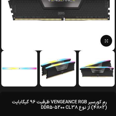
بزرگنمایی تصویر
رم کورسیر VENGEANCE RGB ظرفیت 96 گیگابایت
(2×48) از نوع DDR5-5200 CL38