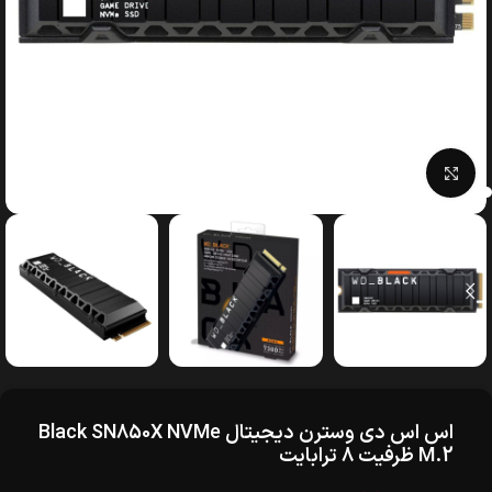
بزرگنمایی تصویر
اس اس دی وسترن دیجیتال Black SN850X NVMe
M.2 ظرفیت 8 ترابایت