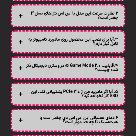
۲.تفاوت سرعت این مدل با اس اس دی‌های نسل 3
چقدر است؟
۳.آیا برای نصب این محصول روی مادربرد کامپیوتر به
کابل نیاز دارم؟
۴.قابلیت Game Mode 2.0 که در وسترن دیجیتال ذکر
شده چیست؟
۵. آیا اگر مادربرد من از PCIe 3.0 پشتیبانی کند، این
SSD کار نخواهد کرد؟
۶.دمای عملیاتی این اس اس دی چقدر است و
هیت‌سینک تا چه حد موثر است؟