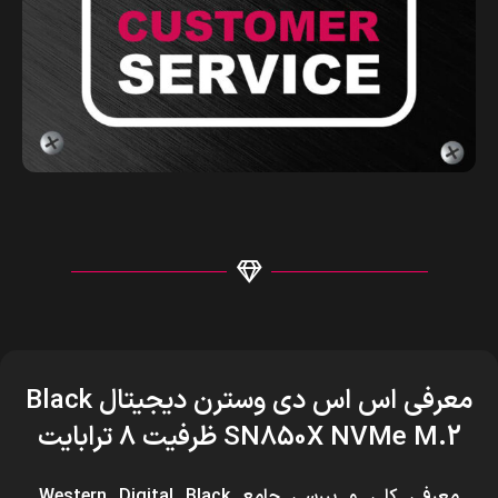
معرفی اس اس دی وسترن دیجیتال Black
SN850X NVMe M.2 ظرفیت 8 ترابایت
معرفی کلی و بررسی جامع Western Digital Black