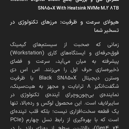
SN850X With Heatsink NVMe M.2 8TB
هیولای سرعت و ظرفیت: مرزهای تکنولوژی در
تسخیر شما
زمانی که صحبت از سیستم‌های گیمینگ
فوق‌حرفه‌ای و ایستگاه‌های کاری (Workstation)
پیشرفته به میان می‌آید، سرعت و فضای
ذخیره‌سازی حرف اول را می‌زنند. اس اس دی
وسترن دیجیتال Black SN850X با ظرفیت
شگفت‌انگیز 8 ترابایت و مجهز به هیت‌سینک،
نماینده‌ی بی‌چون‌وچرای آینده‌ی تکنولوژی در
سایبرلایف است. این محصول لوکس و رده‌بالا، تنها
یک قطعه سخت‌افزاری نیست؛ بلکه قلب تپنده‌ای
است که با بهره‌گیری از رابط نسل چهارم (PCIe
Gen4 x4)، بالاترین سطح از پهنای باند را در