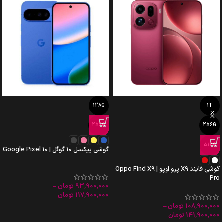
128G
1T
256G
256G
512G
گوشی پیکسل 10 گوگل | Google Pixel 10
گوشی فایند X9 پرو اوپو | Oppo Find X9
Pro
93,900,000
تومان
–
117,900,000
تومان
108,900,000
تومان
–
141,900,000
تومان