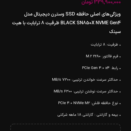
339,900,000
تومان
ویژگی‌های اصلی حافظه SSD وسترن دیجیتال مدل
BLACK SN850X NVME Gen4 ظرفیت 8 ترابایت با هیت
سینک
• ظرفیت: 8 ترابایت
• فرم فاکتور: M.2 2280
• رابط: PCIe Gen 4.0 x4
• حداکثر سرعت خواندن ترتیبی: 7300 MB/s
• حداکثر سرعت نوشتن ترتیبی: 6300 MB/s
• نوع حافظه فلش: PCIe 4.0 NVMe M2
• بیمه و گارانتی : گارانتی 18 ماهه شرکتی