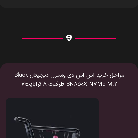
مراحل خرید اس اس دی وسترن دیجیتال Black
SN850X NVMe M.2 ظرفیت 8 ترابایت7