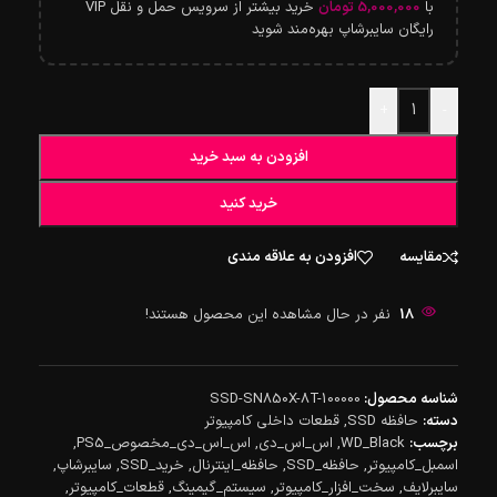
با
5,000,000
تومان
خرید بیشتر از سرویس حمل و نقل VIP
رایگان سایبرشاپ بهره‌مند شوید
+
-
افزودن به سبد خرید
خرید کنید
مقایسه
افزودن به علاقه مندی
18
نفر در حال مشاهده این محصول هستند!
شناسه محصول:
SSD-SN850X-8T-100000
دسته:
حافظه SSD
,
قطعات داخلی کامپیوتر
برچسب:
WD_Black
,
اس_اس_دی
,
اس_اس_دی_مخصوص_PS5
,
اسمبل_کامپیوتر
,
حافظه_SSD
,
حافظه_اینترنال
,
خرید_SSD
,
سایبرشاپ
,
سایبرلایف
,
سخت_افزار_کامپیوتر
,
سیستم_گیمینگ
,
قطعات_کامپیوتر
,