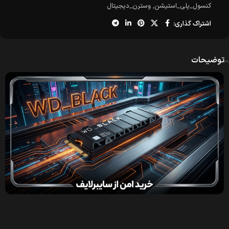
کنسول_پلی_استیشن
,
وسترن_دیجیتال
اشتراک گذاری:
توضیحات