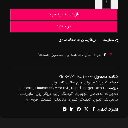
+
-
افزودن به سبد خرید
خرید کنید
مقایسه
افزودن به علاقه مندی
11
نفر در حال مشاهده این محصول هستند!
شناسه محصول:
KB-RHVP-TKL-100000
دسته:
کیبورد کامپیوتر
,
لوازم جانبی کامپیوتر
برچسب:
Razer
,
RapidTrigger
,
HuntsmanV3ProTKL
,
Esports
,
تجهیزات_تخصصی
,
تجهیزات_گیمینگ
,
راپید_تریگر
,
ریزر
,
سایبرشاپ
,
سایبرلایف
,
کیبورد_گیمینگ
,
کیبورد_مکانیکی
,
گیمینگ_حرفه_ای
اشتراک گذاری: