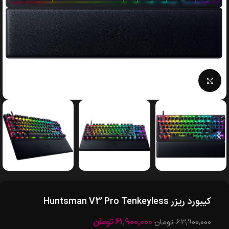
بزرگنمایی تصویر
کیبورد ریزر Huntsman V3 Pro Tenkeyless
61,900,000
تومان
63,900,000
تومان