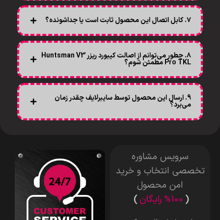
۷. کابل اتصال این محصول ثابت است یا جداشونده؟
۸. چطور می‌توانم از اصالت کیبورد ریزر Huntsman V3
Pro TKL مطمئن شوم؟
9. ارسال این محصول توسط سایبرلایف چقدر زمان
می‌برد؟
سرویس مشاوره
تخصصی انتخاب و خرید
امن محصول
(
%100 رایگان
)