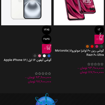
128G
1T
256G
512G
512G
گوشی ریزر 60 اولترا موتورولا | Motorola
Razr 60 Ultra
گوشی آیفون 16 اپل | Apple iPhone 16
93,900,000
تومان
–
117,900,000
تومان
93,900,000
تومان
–
97,900,000
تومان