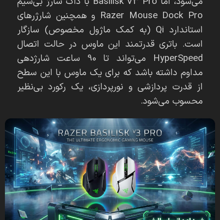
می‌شود، اما Basilisk V3 Pro با داک شارژ بی‌سیم
Razer Mouse Dock Pro و همچنین شارژرهای
استاندارد Qi (به کمک ماژول مخصوص) سازگار
است. باتری قدرتمند این ماوس در حالت اتصال
HyperSpeed می‌تواند تا 90 ساعت شارژدهی
مداوم داشته باشد که برای یک ماوس با این سطح
از قدرت پردازشی و نورپردازی، یک رکورد بی‌نظیر
محسوب می‌شود.