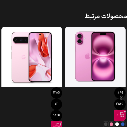
محصولات مرتبط
128G
128G
1T
256G
256G
512G
512G