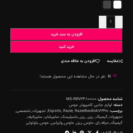
+
-
افزودن به سبد خرید
خرید کنید
مقایسه
افزودن به علاقه مندی
11
نفر در حال مشاهده این محصول هستند!
شناسه محصول:
MS-RBV3P-100000
دسته:
لوازم جانبی کامپیوتر
,
موس
برچسب:
RazerBasiliskV3Pro
,
Razer
,
Esports
,
تجهیزات_تخصصی
,
تجهیزات_گیمینگ
,
ریزر
,
ریزر_باسیلیسک
,
سایبرشاپ
,
سایبرلایف
,
گیمینگ_حرفه_ای
,
ماوس_ریزر
,
ماوس_وایرلس
,
موس_بلوتوثی