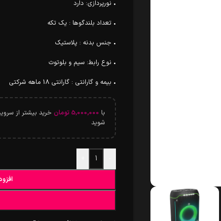
• نورپردازی: دارد
• تعداد بلندگوها : یک تکه
• جنس بدنه : پلاستیک
• نوع رابط: سیم و بلوتوث
• بیمه و گارانتی : گارانتی 18 ماهه شرکتی
با
5,000,000
تومان
شوید
+
-
افزود