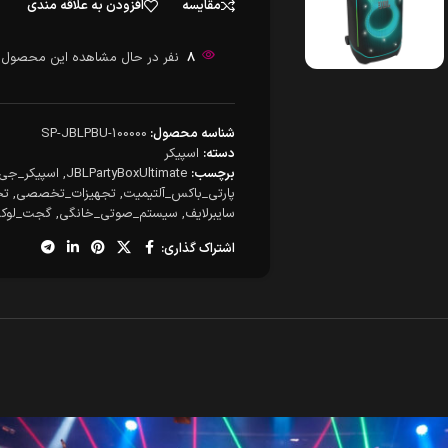
مقایسه
افزودن به علاقه مندی
8
نفر در حال مشاهده این محصول 
شناسه محصول:
SP-JBLPBU-100000
دسته:
اسپیکر
برچسب:
JBLPartyBoxUltimate
,
اسپیکر_جی
پارتی_باکس_آلتیمیت
,
تجهیزات_تخصصی
,
تج
سایبرلایف
,
سیستم_صوتی_خانگی
,
گجت_لوک
اشتراک گذاری: