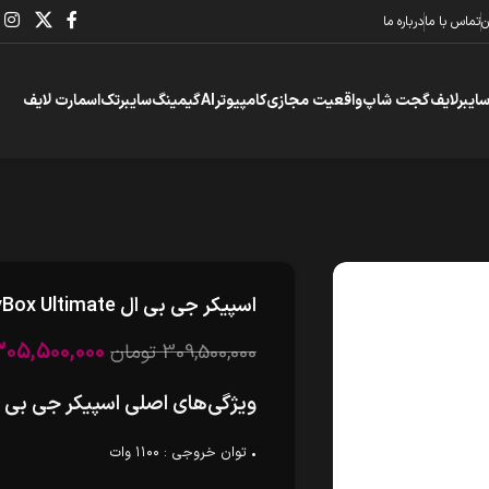
ن
تماس با ما
درباره ما
سایبرلایف
گجت شاپ
واقعیت مجازی
کامپیوتر
AI
گیمینگ
سایبرتک
اسمارت لایف
اسپیکر جی بی ال PartyBox Ultimate
305,500,000
309,500,000
تومان
ویژگی‌های اصلی اسپیکر جی بی ال tyBox Ultimate
• توان خروجی : ۱۱۰۰ وات