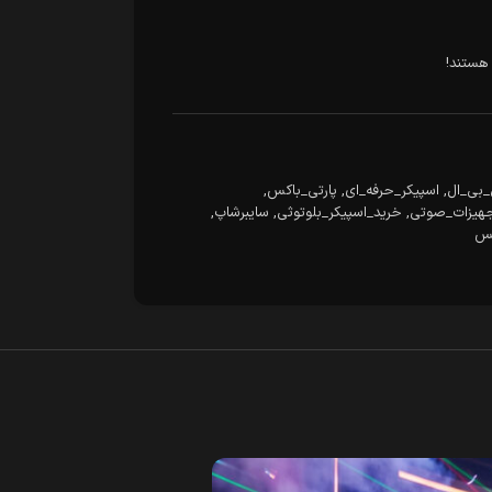
هستند!
_بی_ال
,
اسپیکر_حرفه_ای
,
پارتی_باکس
,
هیزات_صوتی
,
خرید_اسپیکر_بلوتوثی
,
سایبرشاپ
,
س