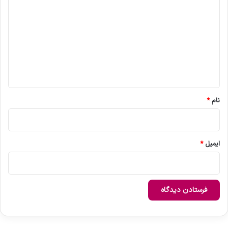
ی
د
گ
ا
ه
*
نام
*
ایمیل
*