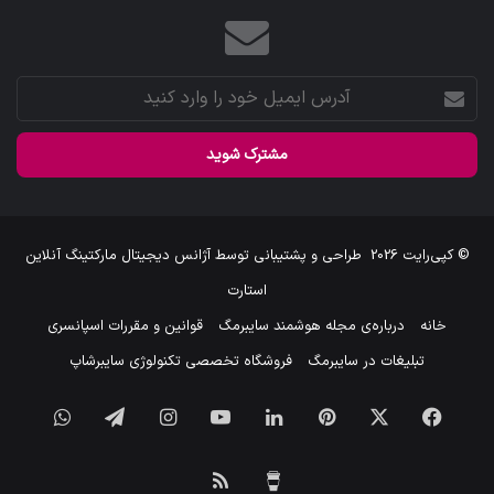
آدرس
ایمیل
خود
را
وارد
کنید
© کپی‌رایت 2026
طراحی و پشتیبانی توسط
آژانس دیجیتال مارکتینگ آنلاین
استارت
خانه
درباره‌ی مجله هوشمند سایبرمگ
قوانین و مقررات اسپانسری
تبلیغات در سایبرمگ
فروشگاه تخصصی تکنولوژی سایبرشاپ
فیس
X
‫پین‌ترست
لینکدین
یوتیوب
اینستاگرام
تلگرام
واتس
بوک
آپ
برای
خوراک