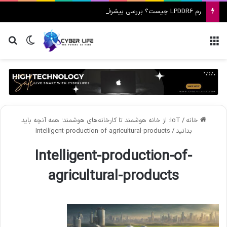
رم LPDDR6 چیست؟ بررسی پیشرفت CXMT چین در رم‌های هوش مصنوعی و تهدید سامسونگ و SK hynix
منو
تغییر پ
جس
خانه
/
IoT: از خانه هوشمند تا کارخانه‌های هوشمند؛ همه آنچه باید
بدانید
/
Intelligent-production-of-agricultural-products
Intelligent-production-of-
agricultural-products