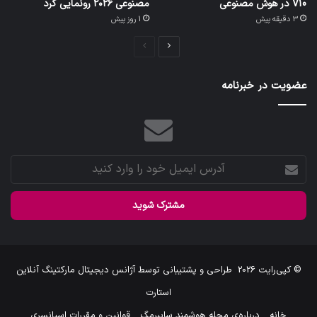
V10 در هوش مصنوعی
مصنوعی ۲۰۲۶ رونمایی کرد
3 دقیقه پیش
1 روز پیش
صفحه
صفحه
بعدی
قبلی
عضویت در خبرنامه
آدرس
ایمیل
خود
را
وارد
کنید
© کپی‌رایت 2026
طراحی و پشتیبانی توسط
آژانس دیجیتال مارکتینگ آنلاین
استارت
خانه
درباره‌ی مجله هوشمند سایبرمگ
قوانین و مقررات اسپانسری