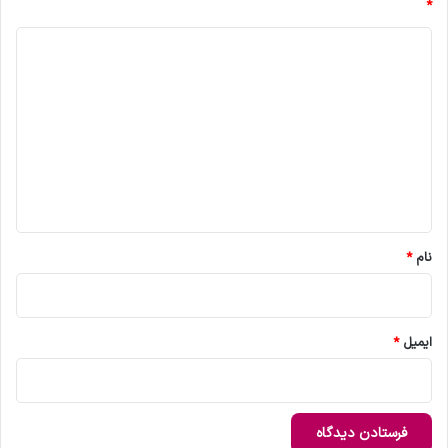
*
د
ی
د
گ
ا
ه
*
نام
*
ایمیل
*