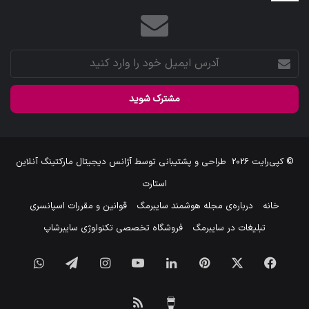
آدرس
ایمیل
خود
را
وارد
کنید
© کپی‌رایت 2026
طراحی و پشتیبانی توسط
آژانس دیجیتال مارکتینگ آنلاین
استارت
خانه
درباره‌ی مجله هوشمند سایبرمگ
قوانین و مقررات اسپانسری
تبلیغات در سایبرمگ
فروشگاه تخصصی تکنولوژی سایبرشاپ
فیس
X
‫پین‌ترست
لینکدین
یوتیوب
اینستاگرام
تلگرام
واتس
بوک
آپ
برای
خوراک