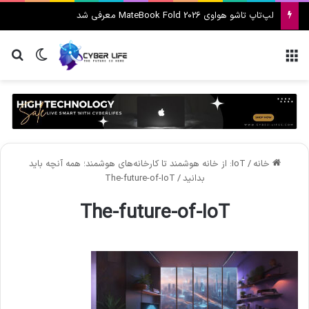
لپ‌تاپ تاشو هواوی MateBook Fold 2026 معرفی شد
منو
تغییر پ
جس
خانه
/
IoT: از خانه هوشمند تا کارخانه‌های هوشمند؛ همه آنچه باید
بدانید
/
The-future-of-IoT
The-future-of-IoT