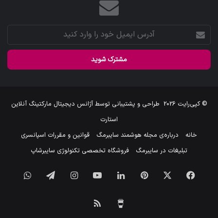
آدرس
ایمیل
خود
را
وارد
کنید
© کپی‌رایت 2026
طراحی و پشتیبانی توسط
آژانس دیجیتال مارکتینگ آنلاین
استارت
خانه
درباره‌ی مجله هوشمند سایبرمگ
قوانین و مقررات اسپانسری
تبلیغات در سایبرمگ
فروشگاه تخصصی تکنولوژی سایبرشاپ
فیس
X
‫پین‌ترست
لینکدین
یوتیوب
اینستاگرام
تلگرام
واتس
بوک
آپ
برای
خوراک