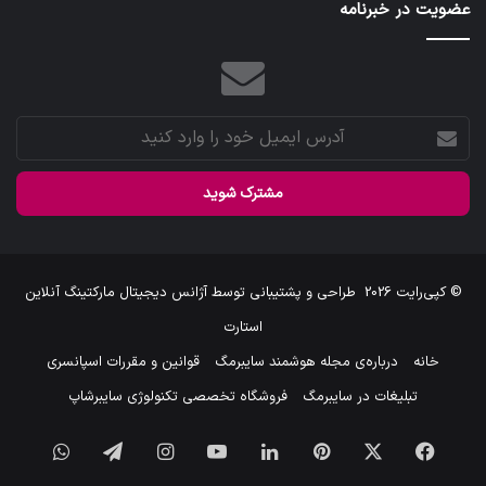
عضویت در خبرنامه
آدرس
ایمیل
خود
را
وارد
کنید
© کپی‌رایت 2026
طراحی و پشتیبانی توسط
آژانس دیجیتال مارکتینگ آنلاین
استارت
خانه
درباره‌ی مجله هوشمند سایبرمگ
قوانین و مقررات اسپانسری
تبلیغات در سایبرمگ
فروشگاه تخصصی تکنولوژی سایبرشاپ
فیس
X
‫پین‌ترست
لینکدین
یوتیوب
اینستاگرام
تلگرام
واتس