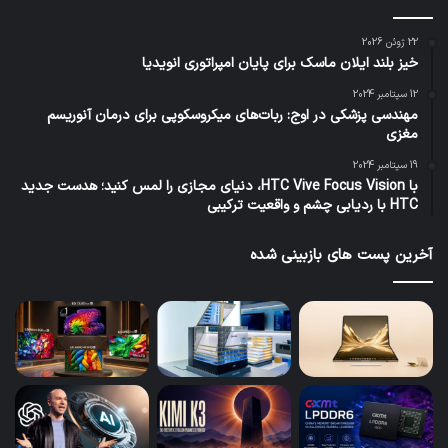
22 ژوئن 2026
خیز بلند ایلان ماسک برای پایان امپراتوری انویدیا
12 سپتامبر 2024
مهندسی پزشکی در اوج: ربات‌های میکروسکوپی برای درمان آنوریسم
مغزی
19 سپتامبر 2024
با HTC Vive Focus Vision، دنیای مجازی را لمس کنید؛ هدست جدید
HTC با ردیابی چشم و واقعیت ترکیبی
آخرین پست های بازبینی شده