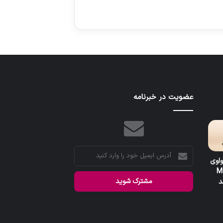
عضویت در خبرنامه
آدرس
واوی
ایمیل
M
خود
را
وارد
کنید