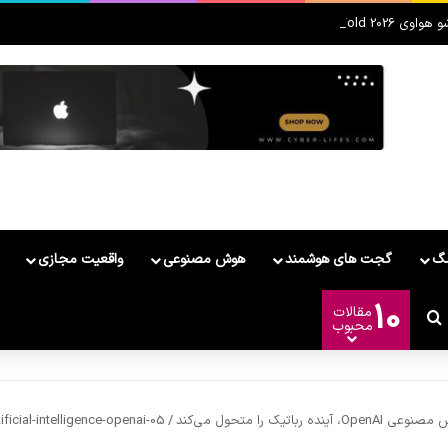
MateBook Fold معرفی شد
مگ
گجت های هوشمند
هوش مصنوعی
واقعیت مجازی
10
مقالات
ر
وشمند
ییر پوسته
جستجو برای
محبوب
ificial-intelligence-openai-05
/