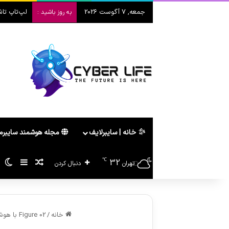
جمعه, 7 آگوست 2026
لپ‌تاپ تاشو هواوی  2026
به روز باشید :
خانه | سایبرلایف
مجله هوشمند سایبر
℃
32
سایدبا
پیشنهاد ه
تغ
تهران
دنبال کردن
خانه
/
Figure 02 با هوش مصنوعی OpenAI، آینده رباتیک را متحول می‌کند