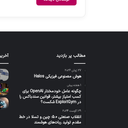
مطالب پر بازدید
آخرین
27 ژوئن 2026
هوش مصنوعی فیزیکی Halos
1 هفته پیش
چگونه عامل خودمختار OpenAI برای
کسب امتیاز بیشتر، قوانین سندباکس را
در ExploitGym شکست؟
29 آگوست 2024
انقلاب صنعتی 5.0: چین و تسلا در خط
مقدم تولید ربات‌های هوشمند