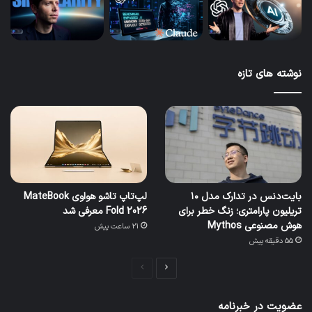
نوشته های تازه
بایت‌دنس در تدارک مدل ۱۰
لپ‌تاپ تاشو هواوی MateBook
تریلیون پارامتری؛ زنگ خطر برای
Fold 2026 معرفی شد
هوش مصنوعی Mythos
21 ساعت پیش
55 دقیقه پیش
صفحه
صفحه
بعدی
قبلی
عضویت در خبرنامه