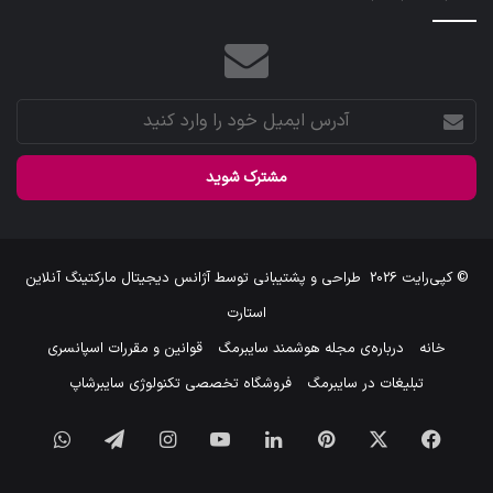
آدرس
ایمیل
خود
را
وارد
کنید
© کپی‌رایت 2026
طراحی و پشتیبانی توسط
آژانس دیجیتال مارکتینگ آنلاین
استارت
خانه
درباره‌ی مجله هوشمند سایبرمگ
قوانین و مقررات اسپانسری
تبلیغات در سایبرمگ
فروشگاه تخصصی تکنولوژی سایبرشاپ
فیس
X
‫پین‌ترست
لینکدین
یوتیوب
اینستاگرام
تلگرام
واتس
بوک
آپ