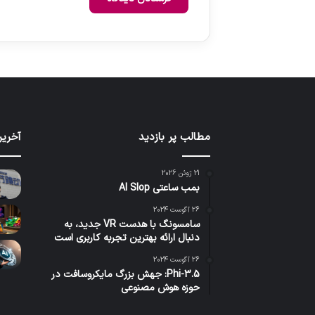
مطالب پر بازدید
آخرین
21 ژوئن 2026
بمب ساعتی AI Slop
26 آگوست 2024
سامسونگ با هدست VR جدید، به
دنبال ارائه بهترین تجربه کاربری است
26 آگوست 2024
Phi-3.5: جهش بزرگ مایکروسافت در
حوزه هوش مصنوعی