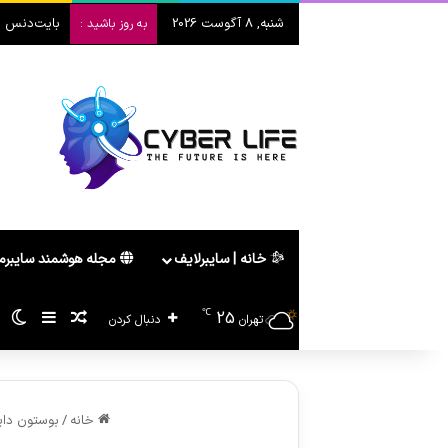
شنبه, 8 آگوست 2026
لپ‌تاپ تاشو هواوی old 2026
به روز باشید :
خانه | سایبرلایف
مجله هوشمند سایبر
℃
25
سایدبار
پیشنهاد ه
تغ
تهران
دنبال کردن
خانه
/
بوستون دای