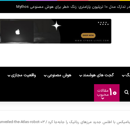
MateBook F معرفی شد
مگ
گجت های هوشمند
هوش مصنوعی
واقعیت مجازی
10
مقالات
وشمند
ییر پوسته
جستجو برای
محبوب
نامیکس با اطلس جدید مرزهای رباتیک را جابه‌جا کرد
/
nveiled-the-Atlas-robot-03