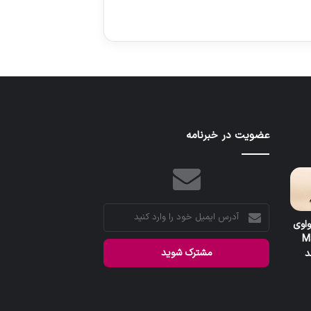
عضویت در خبرنامه
آدرس
واوی
ایمیل
M
خود
را
وارد
کنید