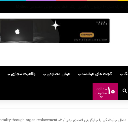
MateBook F معرفی شد
مگ
گجت های هوشمند
هوش مصنوعی
واقعیت مجازی
10
مقالات
وشمند
ییر پوسته
جستجو برای
محبوب
 دنبال جاودانگی با جایگزینی اعضای بدن
/
rtality-through-organ-replacement-03