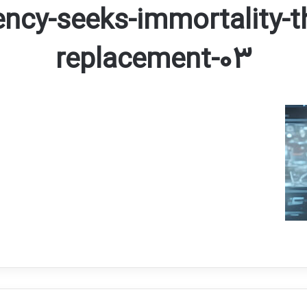
ency-seeks-immortality-t
replacement-03