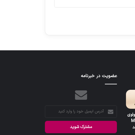
عضویت در خبرنامه
آدرس
واوی
ایمیل
M
خود
را
وارد