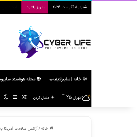
شنبه, 8 آگوست 2026
لپ‌تاپ تاشو هواوی old 2026
به روز باشید :
خانه | سایبرلایف
مجله هوشمند سایبر
℃
25
سایدبار
پیشنهاد ه
تغ
تهران
دنبال کردن
خانه
/
آژانس سلامت آمریکا به