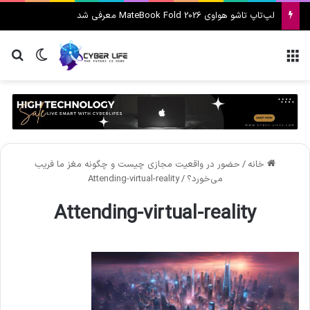
لپ‌تاپ تاشو هواوی MateBook Fold 2026 معرفی شد
منو
تغییر پ
جس
خانه
/
حضور در واقعیت مجازی چیست و چگونه مغز ما فریب
می‌خورد؟
/
Attending-virtual-reality
Attending-virtual-reality