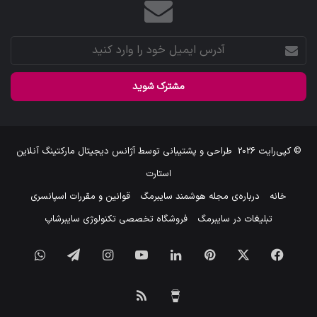
آدرس
ایمیل
خود
را
وارد
کنید
© کپی‌رایت 2026
طراحی و پشتیبانی توسط
آژانس دیجیتال مارکتینگ آنلاین
استارت
خانه
درباره‌ی مجله هوشمند سایبرمگ
قوانین و مقررات اسپانسری
تبلیغات در سایبرمگ
فروشگاه تخصصی تکنولوژی سایبرشاپ
فیس
X
‫پین‌ترست
لینکدین
یوتیوب
اینستاگرام
تلگرام
واتس
بوک
آپ
برای
خوراک