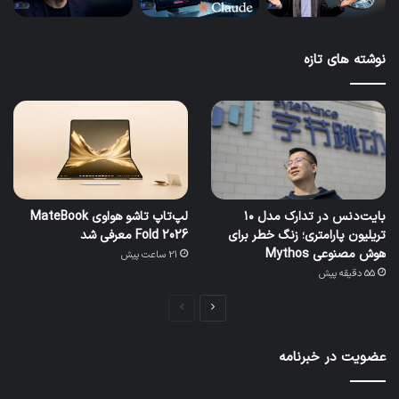
نوشته های تازه
بایت‌دنس در تدارک مدل ۱۰
لپ‌تاپ تاشو هواوی MateBook
تریلیون پارامتری؛ زنگ خطر برای
Fold 2026 معرفی شد
هوش مصنوعی Mythos
21 ساعت پیش
55 دقیقه پیش
صفحه
صفحه
بعدی
قبلی
عضویت در خبرنامه