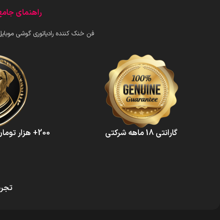
راهنمای جامع 
فن خنک کننده رادیاتوری گوشی موبایل پورودو PDX632 را از
گارانتی 18 ماهه شرکتی
200+ هزار تومان حمایت از حیوانات
تجرب