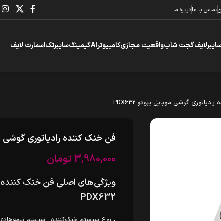
ن
تماس با ما
درباره ما
سایبرلایف
گجت شاپ
واقعیت مجازی
کامپیوتر
AI
گیمینگ
سایبرتک
اسمارت لایف
ادیاتوری گوشی موبایل پرودو PDX632
فن خنک کننده رادیاتوری گوشی موبای
3,980,000
تومان
ویژگی‌های اصلی فن خنک کننده ر
PDX632
• نوع سیستم خنک‌کننده : سیستم نیمه‌هادی (پ