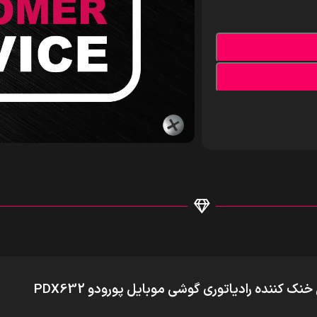
نک کننده رادیاتوری گوشی موبایل پورودو PDX632