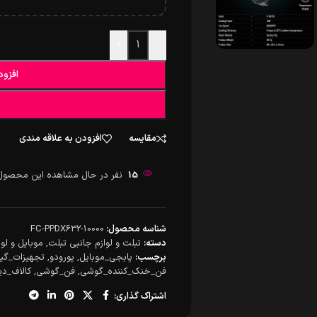
+
-
افزود
مقایسه
افزودن به علاقه مندی
15
نفر در حال مشاهده این محصول
شناسه محصول:
FC-PPDX632-10000
دسته:
تبلت و لوازم جانبی تبلت
,
موبایل و لو
برچسب:
پابجی_موبایل
,
پورودو
,
تجهیزات_گی
فن_خنک_کننده_گوشی
,
فن_گوشی
,
کالاف_دی
اشتراک گذاری: