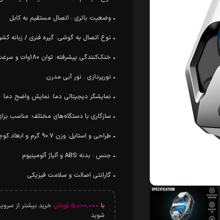
• وضعیت باتری : اتصال مستقیم به کابل
• نوع اتصال به گوشی: گیره فنری / زبانه کشویی (g Clip
• خنک‌کنندگی پیشرفته: توان 180وات و سرعت 6000 دور در دقیقه
• نورپردازی : نور آبی مدرن
• نمایشگر دیجیتالی دما: نمایش واضح دما
• سازگاری با دستگاه‌های مختلف: مناسب برا
• طراحی و استایل: وزن 90.7 گرم و ابعاد کوچک
• جنس : بدنه ABS و آلیاژ آلومینیوم
• گارانتی اصالت و سلامت فیزیکی
با
5,000,000
تومان
شوید