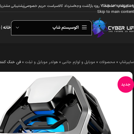
Skip to navigation
ا سایبرشاپ ؟
ضمانت 7 روزه بازگشت وجه
استرداد کالا
سیاست حریم خصوصی
پشتیبانی مشتریا
Skip to main content
اکوسیستم شاپ
خانه | 
سایبرشاپ
»
محصولات
»
موبایل و لوازم جانبی
»
هولدر موبایل و تبلت
»
فن خنک کننده ر
جدید