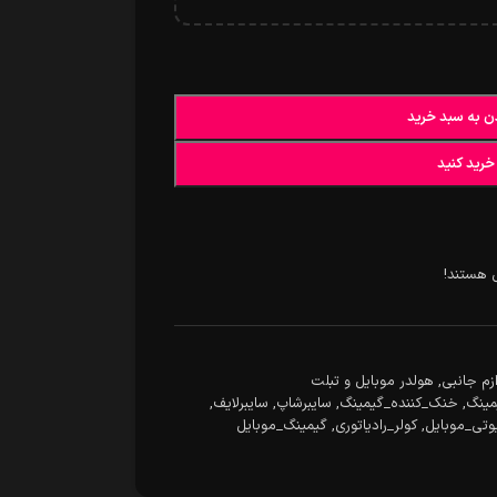
ن به سبد خرید
خرید کنید
 هستند!
ازم جانبی
,
هولدر موبایل و تبلت
مینگ
,
خنک_کننده_گیمینگ
,
سایبرشاپ
,
سایبرلایف
,
وتی_موبایل
,
کولر_رادیاتوری
,
گیمینگ_موبایل