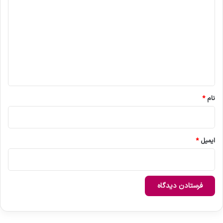
ی
د
گ
ا
ه
*
نام
*
ایمیل
*