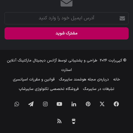
آدرس
ایمیل
خود
را
وارد
کنید
© کپی‌رایت 2026
طراحی و پشتیبانی توسط
آژانس دیجیتال مارکتینگ آنلاین
استارت
خانه
درباره‌ی مجله هوشمند سایبرمگ
قوانین و مقررات اسپانسری
تبلیغات در سایبرمگ
فروشگاه تخصصی تکنولوژی سایبرشاپ
فیس
X
‫پین‌ترست
لینکدین
یوتیوب
اینستاگرام
تلگرام
واتس
بوک
آپ
برای
خوراک