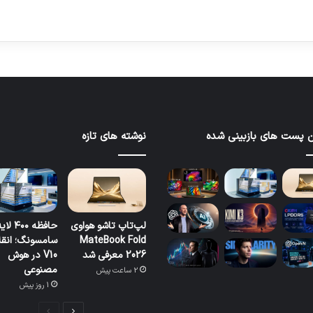
 پست های بازبینی شده
نوشته های تازه
لپ‌تاپ تاشو هواوی
حافظه ۴۰۰ لا
MateBook Fold
سامسونگ؛ انقل
2026 معرفی شد
V10 در هوش
مصنوعی
2 ساعت پیش
1 روز پیش
صفحه
صفحه