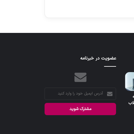
عضویت در خبرنامه
آدرس
یه
ایمیل
اب
خود
را
وارد
کنید