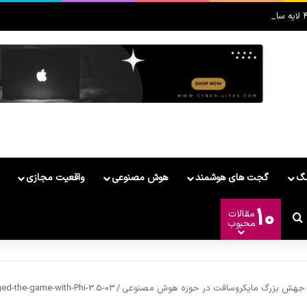
مگ
گجت های هوشمند
هوش مصنوعی
واقعیت مجازی
10
مقالات
ر
وشمند
ییر پوسته
جستجو برای
محبوب
ed-the-game-with-Phi-3.5-03
/