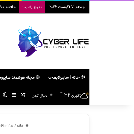
جمعه, 7 آگوست 2026
حافظه ۴۰۰ لایه سامسونگ؛ انقلاب V10 در هوش مصنوعی
به روز باشید :
خانه | سایبرلایف
مجله هوشمند سایبر
℃
32
سایدبا
پیشنهاد ه
تغ
تهران
دنبال کردن
خانه
/
Phi-3.5: جهش بزرگ مایکروسافت در حوزه هوش مصنوعی