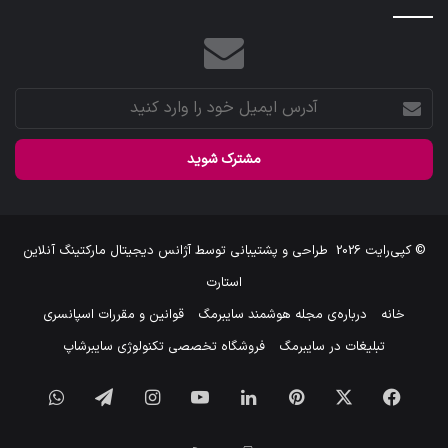
آدرس
ایمیل
خود
را
وارد
کنید
© کپی‌رایت 2026
طراحی و پشتیبانی توسط
آژانس دیجیتال مارکتینگ آنلاین
استارت
خانه
درباره‌ی مجله هوشمند سایبرمگ
قوانین و مقررات اسپانسری
تبلیغات در سایبرمگ
فروشگاه تخصصی تکنولوژی سایبرشاپ
فیس
X
‫پین‌ترست
لینکدین
یوتیوب
اینستاگرام
تلگرام
واتس
بوک
آپ