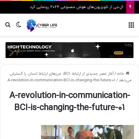
ال‌جی از تلویزیون‌های هوش مصنوعی ۲۰۲۶ رونمایی کرد
منو
تغییر پ
جس
خانه
/
آغاز عصر جدیدی از ارتباط: BCI، مرزهای ارتباط انسان را گسترش
می‌دهد
/
A-revolution-in-communication-BCI-is-changing-the-future-01
A-revolution-in-communication-
BCI-is-changing-the-future-01