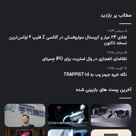
مطالب پر بازدید
5 سپتامبر 2024
طلای 24 عیار و کریستال سواروفسکی در گلکسی Z فلیپ 6 لوکس‌ترین
نسخه تاکنون
15 سپتامبر 2025
تقاضای انفجاری در وال استریت برای IPO جِمینای
18 آگوست 2025
نگاه خیره جیمز وب به TRAPPIST-1d
آخرین پست های بازبینی شده