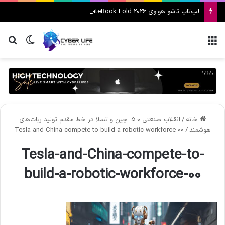
لپ‌تاپ تاشو هواوی MateBook Fold 2026 معرفی شد
منو
تغییر پ
جس
خانه
/
انقلاب صنعتی 5.0: چین و تسلا در خط مقدم تولید ربات‌های
هوشمند
/
Tesla-and-China-compete-to-build-a-robotic-workforce-00
Tesla-and-China-compete-to-
build-a-robotic-workforce-00