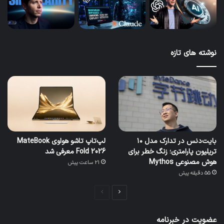
نوشته های تازه
بایت‌دنس در تدارک مدل ۱۰
لپ‌تاپ تاشو هواوی MateBook
تریلیون پارامتری؛ زنگ خطر برای
Fold 2026 معرفی شد
هوش مصنوعی Mythos
21 ساعت پیش
55 دقیقه پیش
صفحه
صفحه
بعدی
قبلی
عضویت در خبرنامه