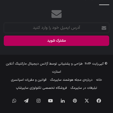
آدرس
ایمیل
خود
را
وارد
کنید
© کپی‌رایت 2026
طراحی و پشتیبانی توسط
آژانس دیجیتال مارکتینگ آنلاین
استارت
خانه
درباره‌ی مجله هوشمند سایبرمگ
قوانین و مقررات اسپانسری
تبلیغات در سایبرمگ
فروشگاه تخصصی تکنولوژی سایبرشاپ
فیس
X
‫پین‌ترست
لینکدین
یوتیوب
اینستاگرام
تلگرام
واتس
بوک
آپ