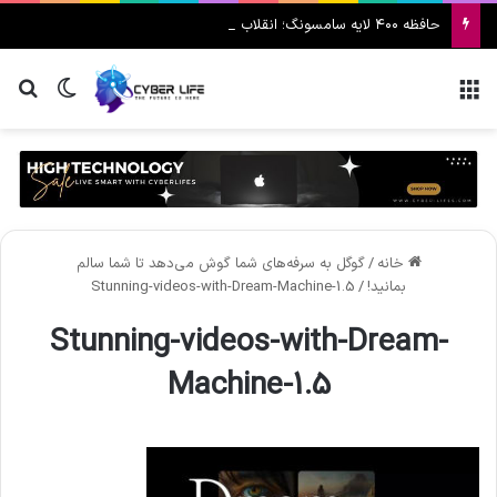
حافظه ۴۰۰ لایه سامسونگ؛ انقلاب V10 در هوش مصنوعی
منو
تغییر پ
جس
خانه
/
گوگل به سرفه‌های شما گوش می‌دهد تا شما سالم
بمانید!
/
Stunning-videos-with-Dream-Machine-1.5
Stunning-videos-with-Dream-
Machine-1.5