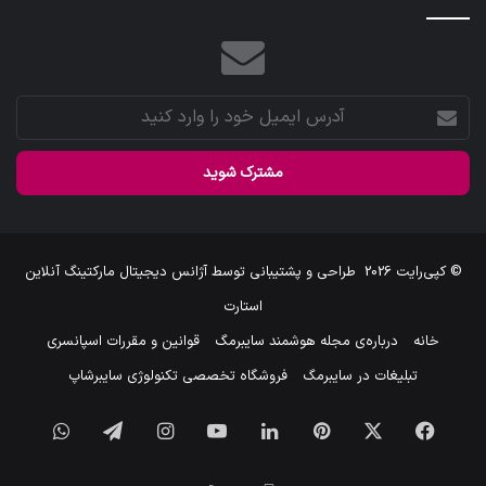
آدرس
ایمیل
خود
را
وارد
کنید
© کپی‌رایت 2026
طراحی و پشتیبانی توسط
آژانس دیجیتال مارکتینگ آنلاین
استارت
خانه
درباره‌ی مجله هوشمند سایبرمگ
قوانین و مقررات اسپانسری
تبلیغات در سایبرمگ
فروشگاه تخصصی تکنولوژی سایبرشاپ
فیس
X
‫پین‌ترست
لینکدین
یوتیوب
اینستاگرام
تلگرام
واتس
بوک
آپ