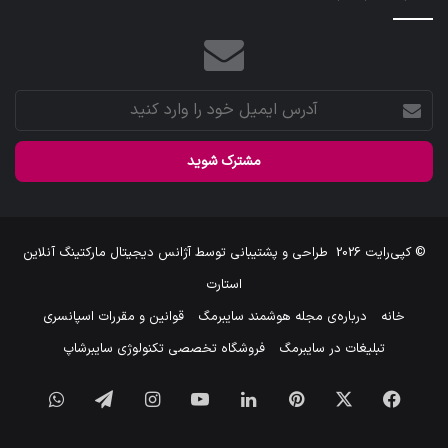
آدرس
ایمیل
خود
را
وارد
کنید
© کپی‌رایت 2026
طراحی و پشتیبانی توسط
آژانس دیجیتال مارکتینگ آنلاین
استارت
خانه
درباره‌ی مجله هوشمند سایبرمگ
قوانین و مقررات اسپانسری
تبلیغات در سایبرمگ
فروشگاه تخصصی تکنولوژی سایبرشاپ
فیس
X
‫پین‌ترست
لینکدین
یوتیوب
اینستاگرام
تلگرام
واتس
بوک
آپ