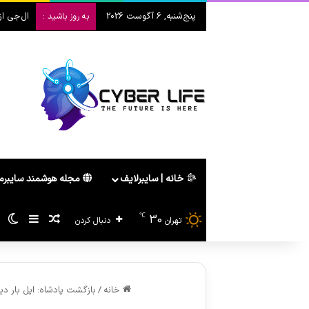
پنج‌شنبه, 6 آگوست 2026
ال‌جی از ت
به روز باشید :
خانه | سایبرلایف
مجله هوشمند سایبر
℃
30
سایدبار
پیشنهاد ه
تغ
تهران
دنبال کردن
خانه
/
بازگشت پادشاه: اپل بار دیگ