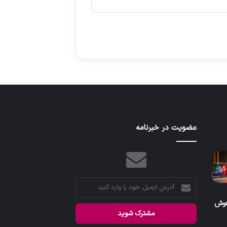
عضویت در خبرنامه
آدرس
ایمیل
هوش
خود
را
وارد