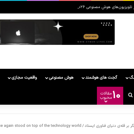
لویزیون‌های هوش مصنوعی ۲۰۲۶ رونمایی کرد
مگ
گجت های هوشمند
هوش مصنوعی
واقعیت مجازی
10
مقالات
وشمند
ییر پوسته
جستجو برای
محبوب
ر بر قله‌ی دنیای فناوری ایستاد
/
ce again stood on top of the technology world