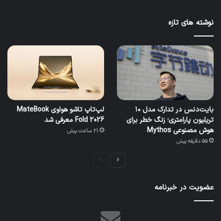
نوشته های تازه
بایت‌دنس در تدارک مدل ۱۰
لپ‌تاپ تاشو هواوی MateBook
تریلیون پارامتری؛ زنگ خطر برای
Fold 2026 معرفی شد
هوش مصنوعی Mythos
21 ساعت پیش
55 دقیقه پیش
صفحه
صفحه
بعدی
قبلی
عضویت در خبرنامه