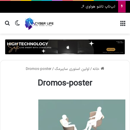
لپ‌تاپ تاشو هواوی MateBook Fold 2026 معرفی شد
منو
تغییر پ
جس
خانه
/
اولین استوری سایبرمگ
/
Dromos-poster
Dromos-poster