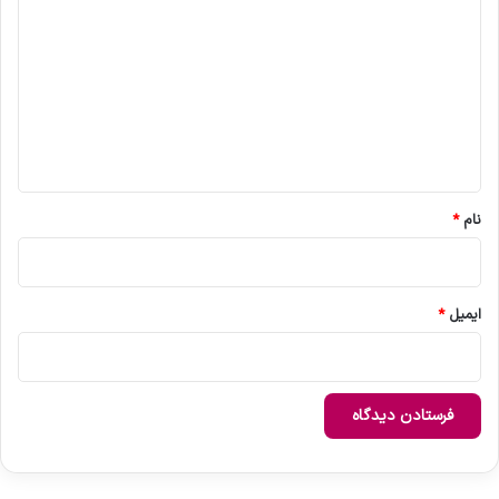
ی
د
گ
ا
ه
*
نام
*
ایمیل
*