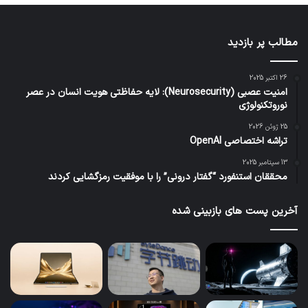
مطالب پر بازدید
26 اکتبر 2025
امنیت عصبی (Neurosecurity): لایه حفاظتی هویت انسان در عصر
نوروتکنولوژی
25 ژوئن 2026
تراشه اختصاصی OpenAI
13 سپتامبر 2025
محققان استنفورد “گفتار درونی” را با موفقیت رمزگشایی کردند
آخرین پست های بازبینی شده