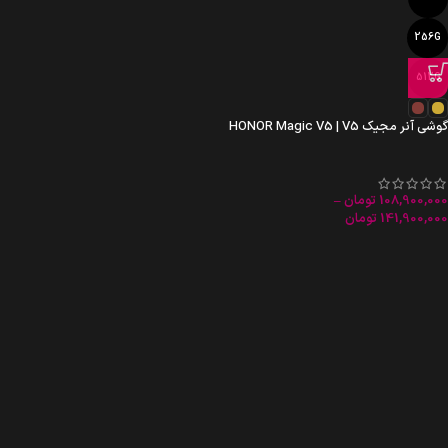
256G
512G
گوشی آنر مجیک HONOR Magic V5 | V5
108,900,000
تومان
–
141,900,000
تومان