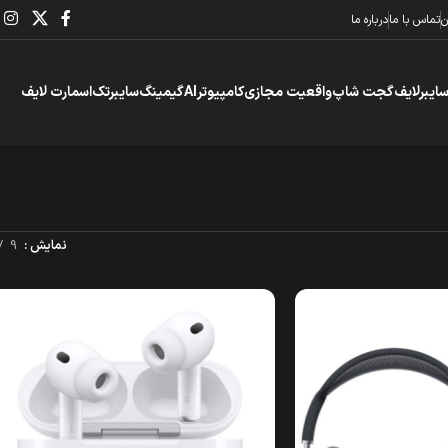
ن
تماس با ما
درباره ما
سایبرلایف
گجت شاپ
واقعیت مجازی
کامپیوتر
AI
گیمینگ
سایبرتک
اسمارت لایف
نمایش
9