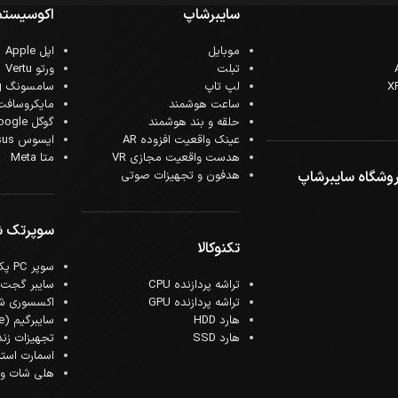
سایبرشاپ
اکوسیستم
موبایل
اپل Apple
تبلت
ورتو Vertu
لپ تاپ
سامسونگ Samsung
ساعت هوشمند
مایکروسافت crosoft
حلقه و بند هوشمند
گوگل Google
عینک واقعیت افزوده AR
ایسوس Asus
هدست واقعیت مجازی VR
متا Meta
وشگاه سایبرشاپ
هدفون و تجهیزات صوتی
سوپرتک 
تکنوکالا
سوپر PC پک
تراشه پردازنده CPU
سایبر گجت
تراشه پردازنده GPU
اکسسوری ش
هارد HDD
سایبرگیم (Cyber Game)
هارد SSD
تجهیزات زن
اسمارت است
هلی شات و ک