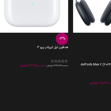
-3%
هدفون اپل ایرپادز پرو 3
43,500,000
تومان
44,790,000
تومان
108,900,
تومان