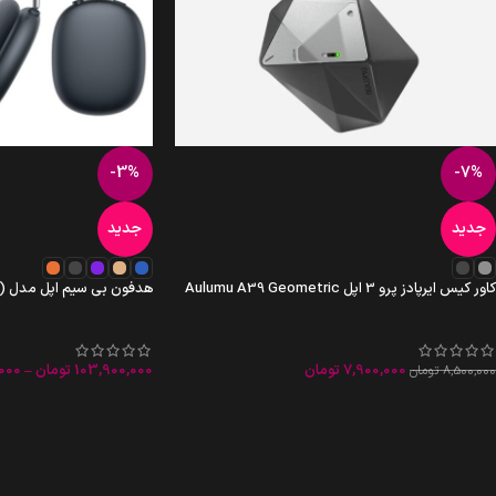
-3%
-7%
جدید
جدید
کاور کیس ایرپادز پرو 3 اپل Aulumu A39 Geometric
هدفون بی سیم اپل مدل AirPods Max 2 (2026)
7,900,000
تومان
103,900,000
تومان
–
000
8,500,000
تومان