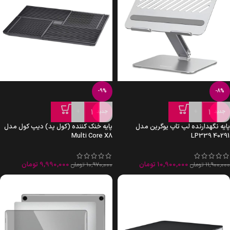
-9%
-8%
+
-
+
-
جدید
جدید
پایه نگهدارنده لپ تاپ یوگرین مدل
پایه خنک کننده (کول پد) دیپ کول مدل
Multi Core X8
LP339 40291
10,900,000
تومان
9,990,000
تومان
11,900,000
تومان
10,970,000
تومان