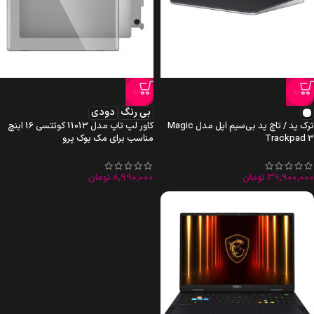
جدید
جدید
بی رنگ
دودی
ترک پد / تاچ پد بی‌سیم اپل مدل Magic
کاور لپ تاپ مدل 11013 کوتتسی 16 اینچ
Trackpad 3
مناسب برای مک بوک پرو
39,900,000
تومان
8,990,000
تومان